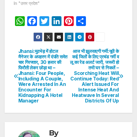
In "उत्तर प्रदेश"
W
F
T
Li
Pi
S
h
a
w
n
nt
h
at
c
itt
k
er
ar
s
e
er
e
e
e
Jhansi:मुठभेड़ में होटल
आज भी झुलसाएगी गर्मी:यूपी के
Post
मैनेजर के अपहरण में दंपति समेत
कई जिलों के लिए प्रचंड गर्मी व
A
b
dI
st
चार गिरफ्तार, 30 हजार की
लू का रेड अलर्ट जारी, जरूरी हो
navigation
p
o
n
फिरौती लेकर छोड़ा था –
तभी घर से निकलें –
Jhansi: Four People,
Scorching Heat Will
p
o
Including A Couple,
Continue Today: Red
Were Arrested In An
Alert Issued For
k
Encounter For
Intense Heat And
Kidnapping A Hotel
Heatwave In Several
Manager
Districts Of Up
By