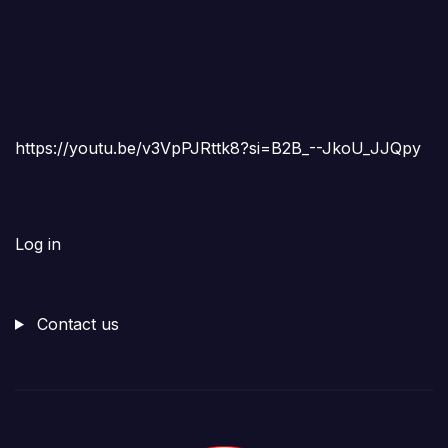
https://youtu.be/v3VpPJRttk8?si=B2B_--JkoU_JJQpy
Log in
Contact us