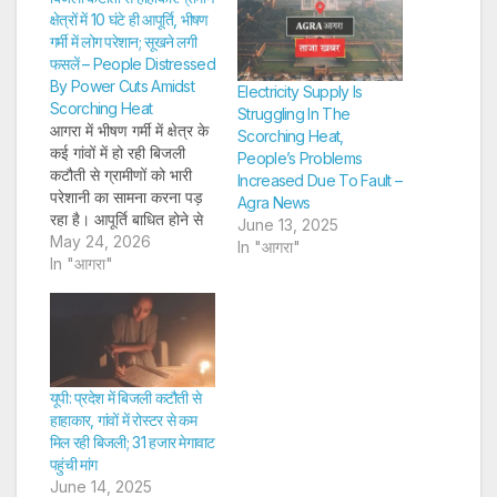
क्षेत्रों में 10 घंटे ही आपूर्ति, भीषण
गर्मी में लोग परेशान; सूखने लगी
फसलें – People Distressed
By Power Cuts Amidst
Electricity Supply Is
Scorching Heat
Struggling In The
आगरा में भीषण गर्मी में क्षेत्र के
Scorching Heat,
कई गांवों में हो रही बिजली
People’s Problems
कटौती से ग्रामीणों को भारी
Increased Due To Fault –
परेशानी का सामना करना पड़
Agra News
रहा है। आपूर्ति बाधित होने से
June 13, 2025
फसलें प्रभावित हो रही हैं, वहीं
May 24, 2026
In "आगरा"
रात के समय कटौती से लोगों
In "आगरा"
की नींद पूरी नहीं हो रही है।
तकनीकी खामी…
यूपी: प्रदेश में बिजली कटौती से
हाहाकार, गांवों में रोस्टर से कम
मिल रही बिजली; 31 हजार मेगावाट
पहुंची मांग
June 14, 2025