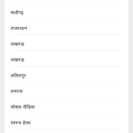
माधौगढ़
राजस्थान
लखनऊ
लखनऊ
ललितपुर
वनारस
सोशल मीडिया
स्वस्थ हेल्थ