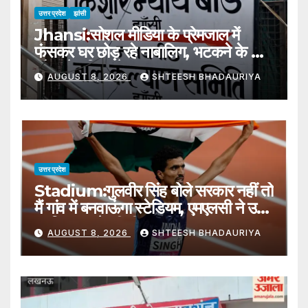
उत्तर प्रदेश
झांसी
Jhansi:सोशल मीडिया के प्रेमजाल में
फंसकर घर छोड़ रहे नाबालिग, भटकने के बाद
लौट रहे परिवार के पास – Jhansi:
AUGUST 8, 2026
SHTEESH BHADAURIYA
Minors Leaving Home After
Getting Ensnared In Social
Media Romances
उत्तर प्रदेश
Stadium:गुलवीर सिंह बोले सरकार नहीं तो
मैं गांव में बनवाऊंगा स्टेडियम, एमएलसी ने उसे
खारिज कराने की दी धमकी – Stadium
AUGUST 8, 2026
SHTEESH BHADAURIYA
In Gulveer Singh Village Sirsa