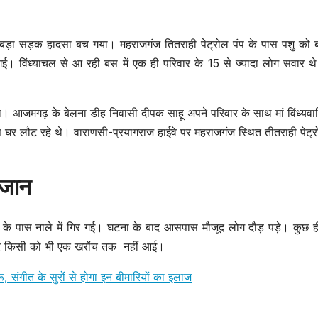
चोर सीसीटीवी में कैद
मौत – 
SHTEESH BHADAURIYA
SHTEESH BHA
– Trolley
Pradha
 बड़ा सड़क हादसा बच गया। महराजगंज तितराही पेट्रोल पंप के पास पशु को बच
Stolen 50
Dies I
 गई। विंध्याचल से आ रही बस में एक ही परिवार के 15 से ज्यादा लोग सवार 
Meters Away
Collisi
From The
Betwe
। आजमगढ़ के बेलना डीह निवासी दीपक साहू अपने परिवार के साथ मां विंध्यवा
 घर लौट रहे थे। वाराणसी-प्रयागराज हाईवे पर महराजगंज स्थित तीतराही पेट्र
Police Station,
Bikes
Thief Caught
ी जान
On Cctv
न के पास नाले में गिर गई। घटना के बाद आसपास मौजूद लोग दौड़ पड़े। कुछ ही 
 सवार किसी को भी एक खरोंच तक नहीं आई।
रू, संगीत के सुरों से होगा इन बीमारियों का इलाज