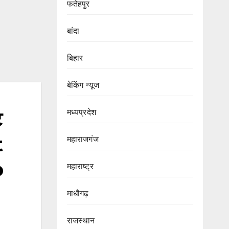
फतेहपुर
बांदा
बिहार
बेकिंग न्यूज
मध्यप्रदेश
ट
t
महाराजगंज
o
महाराष्ट्र
माधौगढ़
राजस्थान