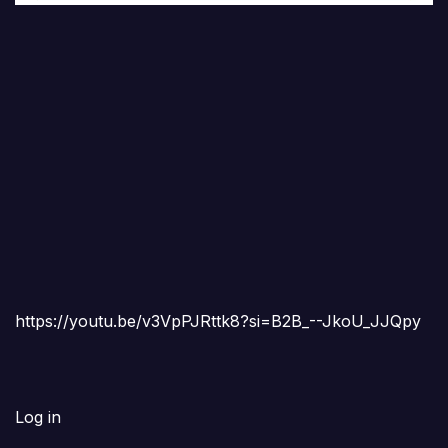
https://youtu.be/v3VpPJRttk8?si=B2B_--JkoU_JJQpy
Log in