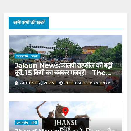
अभी अभी की खबरें
उत्तर प्रदेश
जालौन
Jalaun News:कालपी तहसील की बढ़ी
दूरी, 15 किमी का चक्कर मजबूरी – The
Distance To Kalpi Tehsil Has
AUGUST 7, 2026
SHTEESH BHADAURIYA
Increased, Forcing A 15 Km
Detour
उत्तर प्रदेश
झांसी