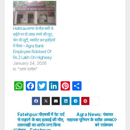
Hathras:आगरा के बैंक कर्मी से
हाईवे पर दो लाख रुपये की लूट,
चेन भी लूटी, मारपीट कर झाड़ियों
में फेंका – Agra Bank
Employee Robbed Of
Rs 2 Lakh On Highway
January 24, 2026
In "उत्तर प्रदेश"
W
F
T
Li
Pi
S
h
a
w
n
nt
h
at
c
itt
k
er
ar
s
e
er
e
e
e
Fatehpur:पीएचसी में पेट दर्द
Agra News: पंचायत
Post
से तड़पने के बाद हलवाई की मौत,
सहायक यूनियन के ब्लाॅक अध्यक्ष
A
b
dI
st
लापरवाही का आरोप लगा किया
बने राधेश्याम
navigation