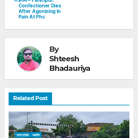
p
o
n
हंगामा – Fatehpur:
Confectioner Dies
p
o
After Agonizing In
Pain At Phc
k
By
Shteesh
Bhadauriya
Related Post
उत्तर प्रदेश
जालौन