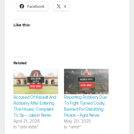
Facebook
X
Like this:
Related
Accused Of Assault And
Reporting Robbery Due
Robbery After Entering
To Fight Turned Costly,
The House, Complaint
Banned For Disturbing
To Sp – Jalaun News
Peace – Agra News
April 21, 2026
May 20, 2025
In "उत्तर प्रदेश"
In "आगरा"