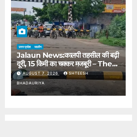
उत्तर प्रदेश
जालौन
उत्
Jalaun News:कालपी तहसील की बढ़ी
J
दूरी, 15 किमी का चक्कर मजबूरी – The
स
Distance To Kalpi Tehsil Has
S
AUGUST 7, 2026
SHTEESH
Increased, Forcing A 15 Km
W
BHADAURIYA
B
Detour