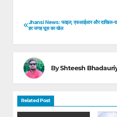
h
a
w
n
nt
h
at
c
itt
k
er
ar
s
e
er
e
e
e
Jhansi News: फाइल, एफआईआर और दाखिल-
Post
A
b
dI
st
हर जगह घूस का खेल
navigation
p
o
n
p
o
k
By
Shteesh Bhadauri
Related Post