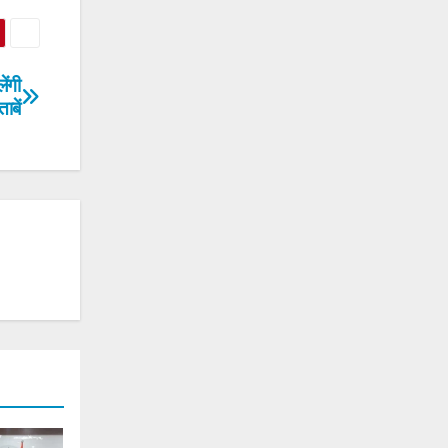
ंगी
बें