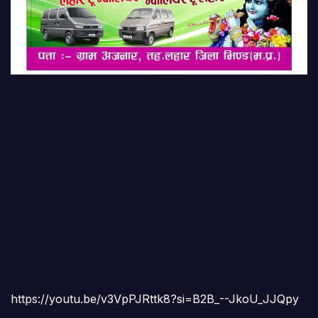
https://youtu.be/v3VpPJRttk8?si=B2B_--JkoU_JJQpy