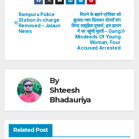
at
c
itt
k
er
ar
s
e
er
e
e
e
Rampura Police
मिलने के बहाने प्रेमिका को
Post
Station In-charge
बुलाया:नशा पिलाकर दोस्तों संग
A
b
dI
st
Removed – Jalaun
किया सामूहिक दुष्कर्म, इस हालत
navigation
p
o
n
News
में घर पहुंची युवती – Gang
Misdeeds Of Young
p
o
Woman; Four
Accused Arrested
k
By
Shteesh
Bhadauriya
Related Post