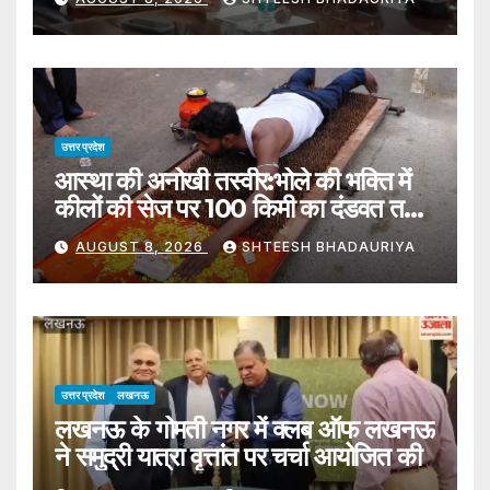
उत्तर प्रदेश
आस्था की अनोखी तस्वीर:भोले की भक्ति में
कीलों की सेज पर 100 किमी का दंडवत तय
कर रहा सफर – Unique Spectacle
AUGUST 8, 2026
SHTEESH BHADAURIYA
Of Faith: Undertaking 100-km
Journey Of Prostration On
Bed Of Nails Out Devotion To
Shiva
उत्तर प्रदेश
लखनऊ
लखनऊ के गोमती नगर में क्लब ऑफ लखनऊ
ने समुद्री यात्रा वृत्तांत पर चर्चा आयोजित की