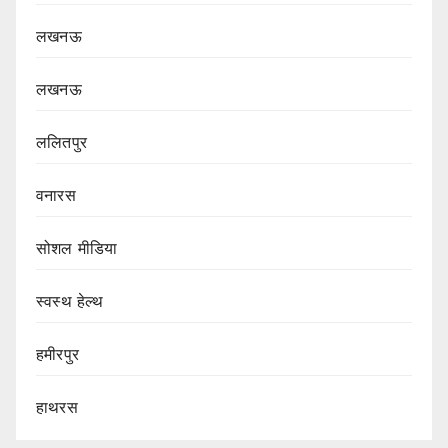
लखनऊ
लखनऊ
ललितपुर
वनारस
सोशल मीडिया
स्वस्थ हेल्थ
हमीरपुर
हाथरस