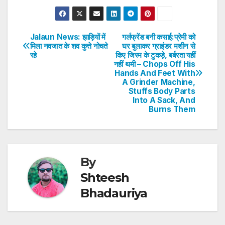
h
a
w
n
nt
h
at
c
itt
k
er
ar
s
e
er
e
e
e
Jalaun News: झाड़ियों में
गर्लफ्रेंड बनी कसाई:प्रेमी को
Post
मिला नवजात के शव कुत्ते नोचते
घर बुलाकर ग्राइंडर मशीन से
A
b
dI
st
रहे
किए जिस्म के टुकड़े, बर्बरता यहीं
navigation
p
o
n
नहीं थमी – Chops Off His
Hands And Feet With
p
o
A Grinder Machine,
Stuffs Body Parts
k
Into A Sack, And
Burns Them
By
Shteesh
Bhadauriya