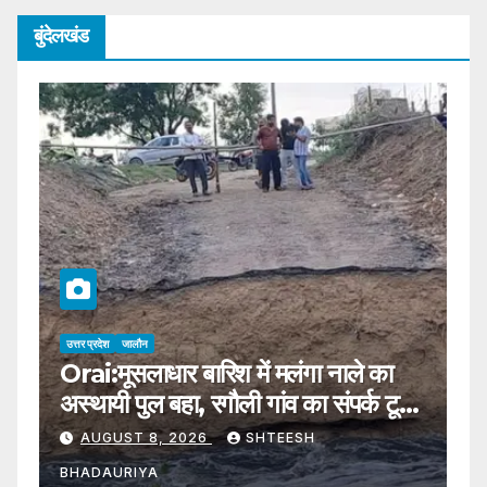
बुंदेलखंड
उत्तर प्रदेश
जालौन
उत्
Orai:मूसलाधार बारिश में मलंगा नाले का
J
अस्थायी पुल बहा, रगौली गांव का संपर्क टूटा;
अ
पांच हजार आबादी प्रभावित – Jalaun-
रू
AUGUST 8, 2026
SHTEESH
ragauli-malanga-nala-
र
BHADAURIYA
B