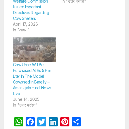
Welfare Commission
In "उत्तर प्रदेश"
Issued Important
Directives Regarding
Cow Shelters
April 17, 2026
In "आगरा"
Cow Urine Will Be
Purchased At Rs 5 Per
Liter In The Model
Cowshed In Bareilly –
Amar Ujala Hindi News
Live
June 14, 2025
In "उत्तर प्रदेश"
W
F
T
Li
Pi
S