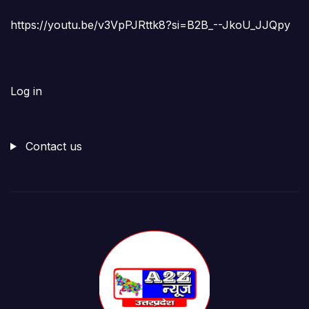
https://youtu.be/v3VpPJRttk8?si=B2B_--JkoU_JJQpy
Log in
Contact us