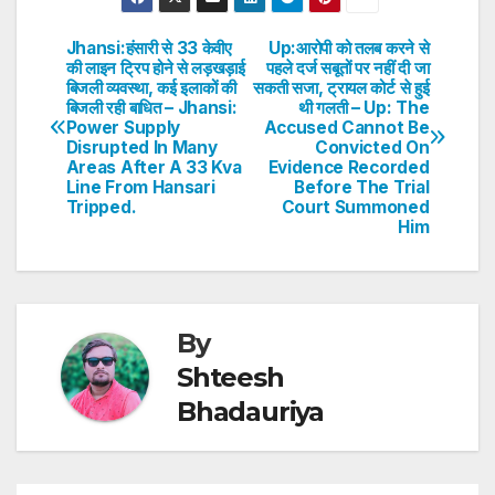
at
c
itt
k
er
ar
s
e
er
e
e
e
Jhansi:हंसारी से 33 केवीए
Up:आरोपी को तलब करने से
Post
की लाइन ट्रिप होने से लड़खड़ाई
पहले दर्ज सबूतों पर नहीं दी जा
A
b
dI
st
बिजली व्यवस्था, कई इलाकों की
सकती सजा, ट्रायल कोर्ट से हुई
navigation
p
o
n
बिजली रही बाधित – Jhansi:
थी गलती – Up: The
Power Supply
Accused Cannot Be
p
o
Disrupted In Many
Convicted On
Areas After A 33 Kva
Evidence Recorded
k
Line From Hansari
Before The Trial
Tripped.
Court Summoned
Him
By
Shteesh
Bhadauriya