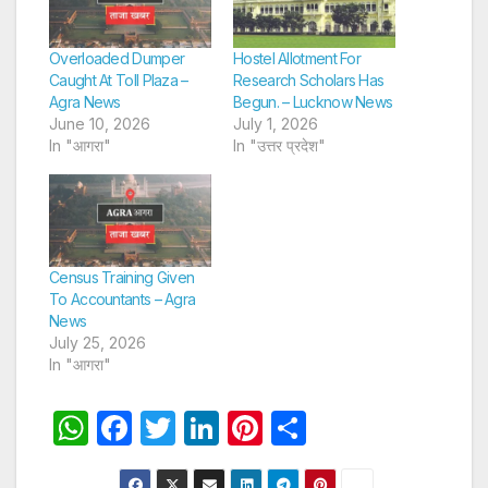
Overloaded Dumper
Hostel Allotment For
Caught At Toll Plaza –
Research Scholars Has
Agra News
Begun. – Lucknow News
June 10, 2026
July 1, 2026
In "आगरा"
In "उत्तर प्रदेश"
Census Training Given
To Accountants – Agra
News
July 25, 2026
In "आगरा"
W
F
T
Li
Pi
S
h
a
w
n
nt
h