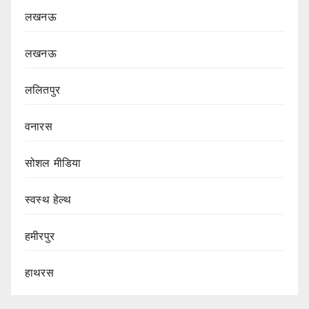
लखनऊ
लखनऊ
ललितपुर
वनारस
सोशल मीडिया
स्वस्थ हेल्थ
हमीरपुर
हाथरस