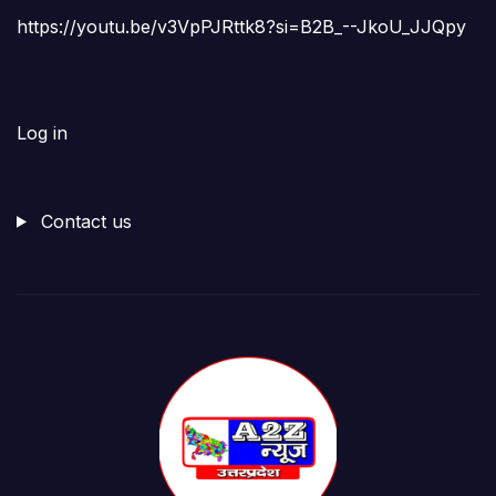
https://youtu.be/v3VpPJRttk8?si=B2B_--JkoU_JJQpy
Log in
Contact us