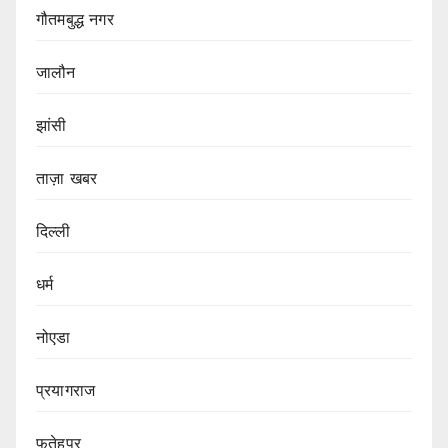
गौतमबुद्ध नगर
जालौन
झांसी
ताज़ा खबर
दिल्ली
धर्म
नोएडा
प्रयागराज
फतेहपुर