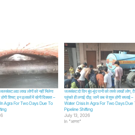
न जलसंकट:आठ लाख लोगों को नहीं मिलेगा
जलसंकट:दो दिन बूंद-बूंद पानी को तरसे लाखों लोग, टै
होगी शिफ्ट; इन इलाकों में रहेगी दिक्कत –
पहुंचते ही लगाई दौड़; जानें कब से शुरू होगी सप्लाई –
s In Agra For Two Days Due To
Water Crisis In Agra For Two Days Due
ting
Pipeline Shifting
26
July 13, 2026
In "आगरा"