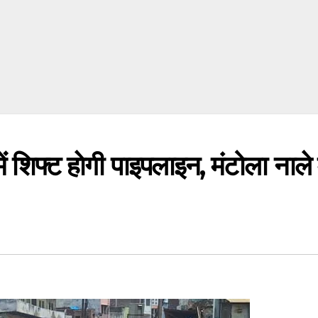
िफ्ट हाेगी पाइपलाइन, मंटोला नाले म