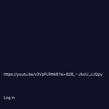
https://youtu.be/v3VpPJRttk8?si=B2B_--JkoU_JJQpy
Log in