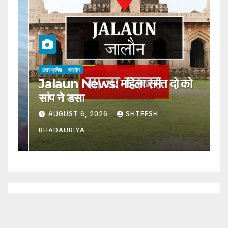
उत्तर प्रदेश
जालौन
उत्
Jalaun News: महिला समेत दो को
J
सांप ने डसा
उक
AUGUST 6, 2026
SHTEESH
BHADAURIYA
B