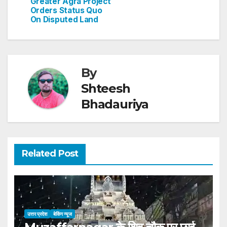
p
o
Greater Agra Project
Orders Status Quo
k
On Disputed Land
By
Shteesh
Bhadauriya
Related Post
उत्तर प्रदेश
बेकिंग न्यूज