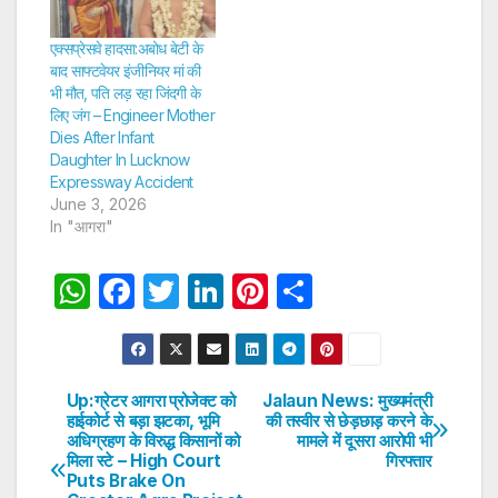
एक्सप्रेसवे हादसा:अबोध बेटी के
बाद साफ्टवेयर इंजीनियर मां की
भी मौत, पति लड़ रहा जिंदगी के
लिए जंग – Engineer Mother
Dies After Infant
Daughter In Lucknow
Expressway Accident
June 3, 2026
In "आगरा"
W
F
T
Li
Pi
S
h
a
w
n
nt
h
at
c
itt
k
er
ar
s
e
er
e
e
e
Up:ग्रेटर आगरा प्रोजेक्ट को
Jalaun News: मुख्यमंत्री
Post
हाईकोर्ट से बड़ा झटका, भूमि
की तस्वीर से छेड़छाड़ करने के
A
b
dI
st
अधिग्रहण के विरुद्ध किसानों को
मामले में दूसरा आरोपी भी
navigation
p
o
n
मिला स्टे – High Court
गिरफ्तार
Puts Brake On