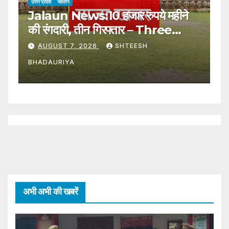
उत्तर प्रदेश
जालौन
उत्
Jalaun News:10 हजार रुपये महीने
J
की रंगदारी, तीन गिरफ्तार – Three
ल
Arrested For Extorting Rs
C
AUGUST 7, 2026
SHTEESH
10,000 Per Month
W
BHADAURIYA
B
अभी अभी की खबरें