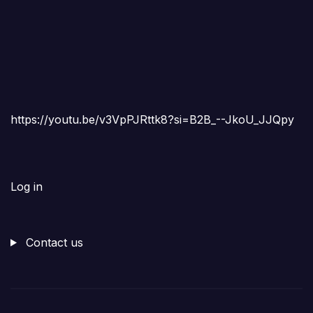
https://youtu.be/v3VpPJRttk8?si=B2B_--JkoU_JJQpy
Log in
Contact us