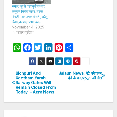
संभल: बहू से कहासुनी के बाद
ससुर ने निगला जहर, हालत
बिगड़ी…अस्पताल में भर्ती, घरेलू
विवाद के बाद उठाया कदम
November 4, 2025
In "उत्तर प्रदेश"
W
F
T
Li
Pi
S
h
a
w
n
nt
h
at
c
itt
k
er
ar
s
e
er
e
e
e
Bichpuri And
Jalaun News: बेटे को जन्म
Post
Keetham-farah
देने के बाद प्रसूता की मौत
A
b
dI
st
Railway Gates Will
navigation
p
o
n
Remain Closed From
Today. – Agra News
p
o
k