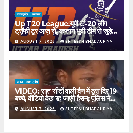
Married 25
उत्तर प्रदेश
लखनऊ
Up T20 League:यूपी टी-20 लीग
ट्रॉफी टूर आज से, कप्तान भुवी टीम से जुड़े,
कमेंट्री करते दिखेंगे पीयूष चावला – Up
AUGUST 7, 2026
SHTEESH BHADAURIYA
T20 League Trophy Tour
Begins Today; Captain
Bhuvneshwar Kumar Joins
The Team
आगरा
उत्तर प्रदेश
VIDEO: सात सीटों वाली वैन में ठूंस दिए 19
बच्चे, वीडियो देख रह जाएंगे हैरान; पुलिस ने
ठोंका जुर्माना
AUGUST 7, 2026
SHTEESH BHADAURIYA