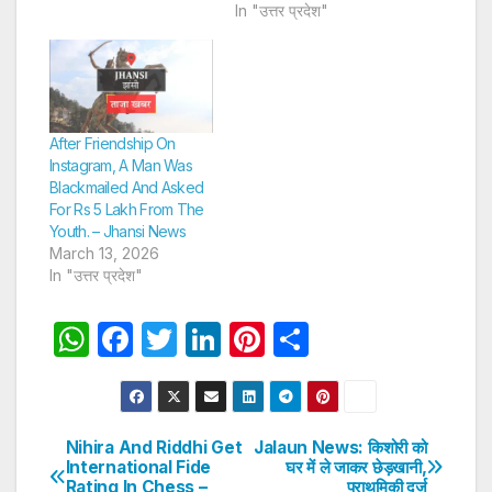
In "उत्तर प्रदेश"
After Friendship On
Instagram, A Man Was
Blackmailed And Asked
For Rs 5 Lakh From The
Youth. – Jhansi News
March 13, 2026
In "उत्तर प्रदेश"
W
F
T
Li
Pi
S
h
a
w
n
nt
h
at
c
itt
k
er
ar
s
e
er
e
e
e
Nihira And Riddhi Get
Jalaun News: किशोरी को
Post
International Fide
घर में ले जाकर छेड़खानी,
A
b
dI
st
Rating In Chess –
प्राथमिकी दर्ज