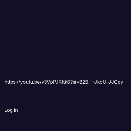
https://youtu.be/v3VpPJRttk8?si=B2B_--JkoU_JJQpy
Log in