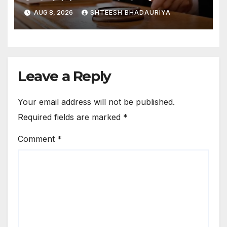
निजी लोगों के नाम कर दी थी दर्ज – Orders
AUG 8, 2026
SHTEESH BHADAURIYA
Issued For Fir Against Eight
Including Sdm For
Registering Enemy Property
In Names Of Private Persons
Leave a Reply
Your email address will not be published.
Required fields are marked
*
Comment
*