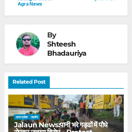
navigation
p
o
n
Agra News
p
o
k
By
Shteesh
Bhadauriya
Related Post
उत्तर प्रदेश
जालौन
Jalaun News:पानी भरे गड्ढों में पौधे