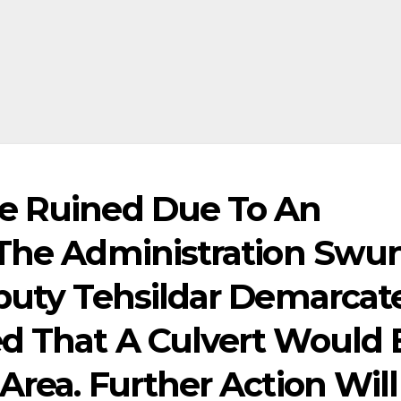
re Ruined Due To An
 The Administration Swu
eputy Tehsildar Demarcat
d That A Culvert Would 
Area. Further Action Will