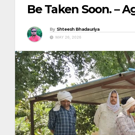
Be Taken Soon. – A
By
Shteesh Bhadauriya
MAY 26, 2026