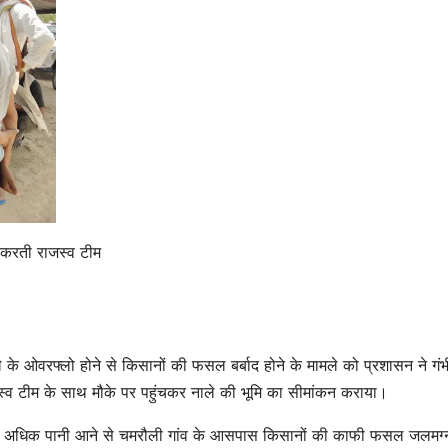
भारी आक्रोश, दोषियों
कुल्हाड़ी 
SHTEESH BHADAURIYA
SHTEESH BHA
पर सख्त कार्रवाई की
Uncle
मांग – Orai
Attac
Damaged
With 
Shivling
In A D
Found In A
Over P
Field Villagers
Posses
 करती राजस्व टीम
Outraged
Demanding
Strict Action
के ओवरफ्लो होने से किसानों की फसल बर्बाद होने के मामले को प्रशासन ने गं
Against The
स्व टीम के साथ मौके पर पहुंचकर नाले की भूमि का सीमांकन कराया।
Culprits
े में अधिक पानी आने से चमरौली गांव के आसपास किसानों की काफी फसल जलमग्