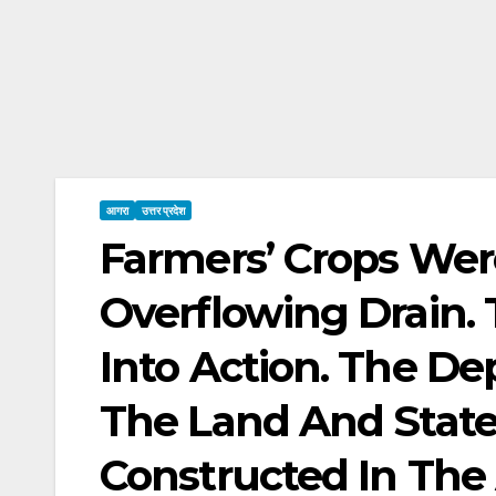
आगरा
उत्तर प्रदेश
Farmers’ Crops We
Overflowing Drain.
Into Action. The D
The Land And State
Constructed In The 