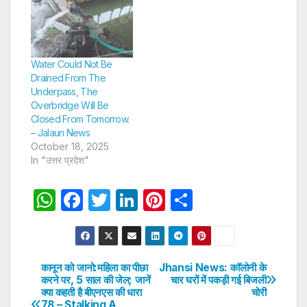
Water Could Not Be
Drained From The
Underpass, The
Overbridge Will Be
Closed From Tomorrow.
– Jalaun News
October 18, 2025
In "उत्तर प्रदेश"
W
F
T
Li
Pi
S
h
a
w
n
nt
h
at
c
itt
k
er
ar
s
e
er
e
e
e
कानून को जानो:महिला का पीछा
Jhansi News: काॅलोनी के
Post
करने पर, 5 साल की जेल; जानें
चार घरों में पकड़ी गई बिजली
A
b
dI
st
क्या कहती है बीएनएस की धारा
चोरी
navigation
78 – Stalking A