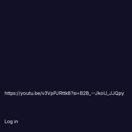
https://youtu.be/v3VpPJRttk8?si=B2B_--JkoU_JJQpy
Log in