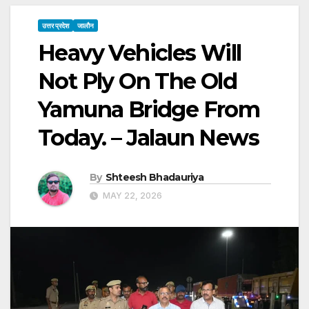
उत्तर प्रदेश
जालौन
Heavy Vehicles Will
Not Ply On The Old
Yamuna Bridge From
Today. – Jalaun News
By
Shteesh Bhadauriya
MAY 22, 2026