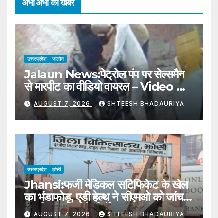
अभी अभी की खबरें
उत्तर प्रदेश
जालौन
Jalaun News:पेट्रोल पंप पर सेल्समैन
से मारपीट का वीडियो वायरल – Video Of
Petrol Pump Salesman Being
AUGUST 7, 2026
SHTEESH BHADAURIYA
Assaulted Goes Viral
उत्तर प्रदेश
झांसी
Jhansi:फर्जी मेडिकल सर्टिफिकेट के खेल
का भंडाफोड़, एडी हेल्थ ने सीएमओ को जांच
कर दिए कार्रवाई के निर्देश – Jhansi:
AUGUST 7, 2026
SHTEESH BHADAURIYA