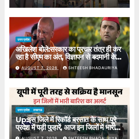
Fake Medical Certificate
Racket Busted; Cmo Directed
To Conduct An Inquiry.
उत्तर प्रदेश
अखिलेश बोले:सरकार का प्रचार तंत्र ही कर
रहा है सीएम का अंत, विज्ञापन से बदमानी के
अलावा और कुछ नहीं मिला – Akhilesh
AUGUST 7, 2026
SHTEESH BHADAURIYA
Said: The Government’s
Propaganda Machinery Is
Destroying The Cm, The
Advertisement Has Brought
Nothi
उत्तर प्रदेश
लखनऊ
Up:इस जिले में रिकॉर्ड बरसात के साथ पूरे
प्रदेश में पड़ी फुहारें, आज इन जिलों में भारी
बारिश का अलर्ट – Up: Heavy Rains
AUGUST 7, 2026
SHTEESH BHADAURIYA