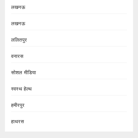
लखनऊ
लखनऊ
ललितपुर
वनारस
सोशल मीडिया
स्वस्थ हेल्थ
हमीरपुर
हाथरस