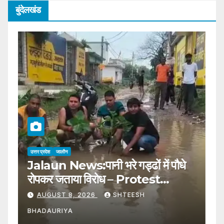
बुंदेलखंड
उत्तर प्रदेश
जालौन
उत्
Jalaun News:पानी भरे गड्ढों में पौधे
J
रोपकर जताया विरोध – Protest
अस
Registered By Planting
–
AUGUST 8, 2026
SHTEESH
Saplings In Water-filled
M
BHADAURIYA
B
Potholes
I