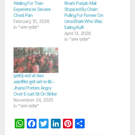
Waiting For Train
Bharti: Punjab Mail
Experiences Severe
Stopped By Chain
Chest Pain
Pulling For Former Cm
February 10, 2026
Uma Bharti Who Was
In "उत्तर प्रदेश"
Eating Kulfi
April 13, 2026
In "उत्तर प्रदेश"
झांसी:ई-कार्ट को लेकर
आक्रोशित कुली धरने पर बैठे –
Jhansi: Porters Angry
Over E-cart Sit On Strike
November 24, 2025
In "उत्तर प्रदेश"
W
F
T
Li
Pi
S
h
a
w
n
nt
h