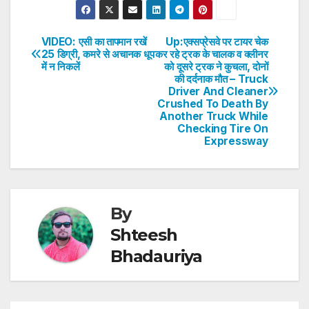
at
c
itt
k
er
ar
s
e
er
e
e
e
VIDEO: एसी का तापमान रखें
Up:एक्सप्रेसवे पर टायर चेक
Post
25 डिग्री, कमरे से अचानक धूप
कर रहे ट्रक के चालक व क्लीनर
A
b
dI
st
में न निकलें
को दूसरे ट्रक ने कुचला, दोनों
navigation
p
o
n
की दर्दनाक मौत – Truck
Driver And Cleaner
p
o
Crushed To Death By
Another Truck While
k
Checking Tire On
Expressway
By
Shteesh
Bhadauriya