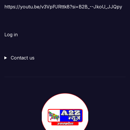
https://youtu.be/v3VpPJRttk8?si=B2B_--JkoU_JJQpy
Log in
Contact us