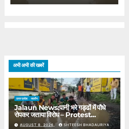
C
अभी अभी की खबरें
उत्तर प्रदेश
जालौन
Jalaun News:पानी भरे गड्ढों में पौधे
रोपकर जताया विरोध – Protest
Registered By Planting
AUGUST 8, 2026
SHTEESH BHADAURIYA