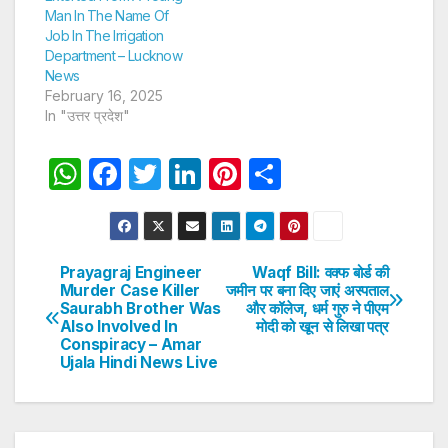
Man In The Name Of
Job In The Irrigation
Department – Lucknow
News
February 16, 2025
In "उत्तर प्रदेश"
W
F
T
Li
Pi
S
h
a
w
n
nt
h
at
c
itt
k
er
ar
s
e
er
e
e
e
Prayagraj Engineer
Waqf Bill: वक्फ बोर्ड की
Post
Murder Case Killer
जमीन पर बना दिए जाएं अस्पताल
A
b
dI
st
Saurabh Brother Was
और कॉलेज, धर्म गुरु ने पीएम
navigation
p
o
n
Also Involved In
मोदी को खून से लिखा पत्र
Conspiracy – Amar
p
o
Ujala Hindi News Live
k