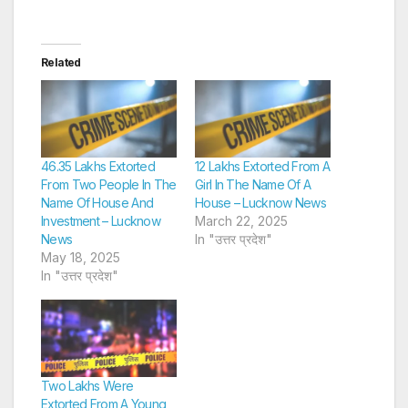
Related
46.35 Lakhs Extorted
12 Lakhs Extorted From A
From Two People In The
Girl In The Name Of A
Name Of House And
House – Lucknow News
Investment – Lucknow
March 22, 2025
News
In "उत्तर प्रदेश"
May 18, 2025
In "उत्तर प्रदेश"
Two Lakhs Were
Extorted From A Young