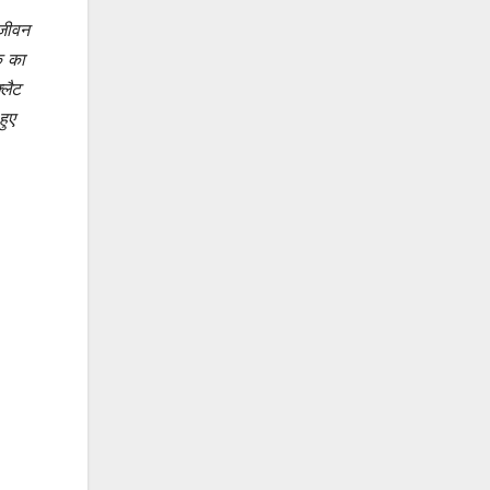
 जीवन
े का
्लैट
हुए