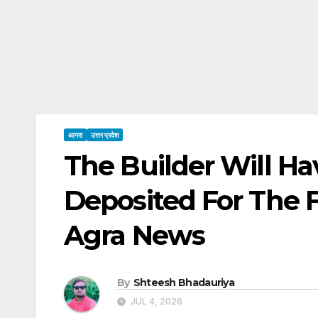
आगरा
उत्तर प्रदेश
The Builder Will H
Deposited For The Fl
Agra News
By
Shteesh Bhadauriya
JUL 4, 2026