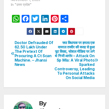
In "उत्तर प्रदेश"
W
F
T
Li
Pi
S
h
a
w
n
nt
h
at
c
itt
k
er
ar
s
e
er
e
e
e
Doctor Defrauded Of
सपा विधायक पर हमला:एक
Post
62.50 Lakh Under
वायरल तस्वीर की वजह से हुआ
A
b
dI
st
The Pretext Of
पूरा विवाद, सोशल मीडिया पर लगे
navigation
p
o
n
Procuring A Ct Scan
थे निजी आरोप – Attack On
Machine. – Jhansi
Sp Mla: A Viral Photo
p
o
News
Sparked
Controversy, Leading
k
To Personal Attacks
On Social Media
By