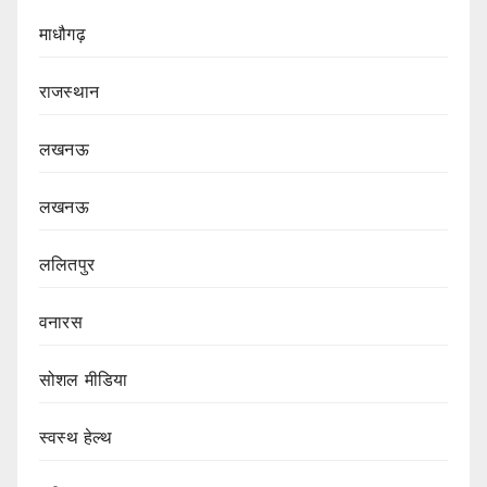
माधौगढ़
राजस्थान
लखनऊ
लखनऊ
ललितपुर
वनारस
सोशल मीडिया
स्वस्थ हेल्थ