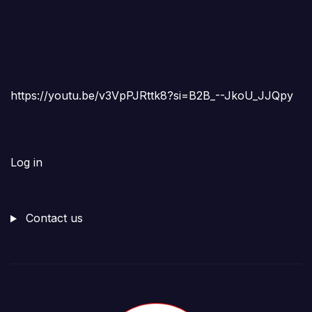
https://youtu.be/v3VpPJRttk8?si=B2B_--JkoU_JJQpy
Log in
Contact us