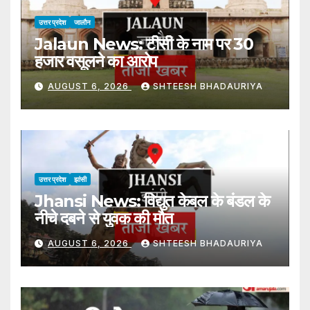
उत्तर प्रदेश
जालौन
Jalaun News: टीसी के नाम पर 30
हजार वसूलने का आरोप
AUGUST 6, 2026
SHTEESH BHADAURIYA
उत्तर प्रदेश
झांसी
Jhansi News: विद्युत केबल के बंडल के
नीचे दबने से युवक की मौत
AUGUST 6, 2026
SHTEESH BHADAURIYA