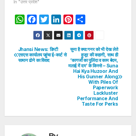
In "उत्तर प्रदेश"
W
F
T
Li
Pi
S
h
a
w
n
nt
h
at
c
itt
k
er
ar
s
e
er
e
e
e
Jhansi News: डिप्टी
सुना है क्या:गनर को भी देख लेते
Post
एसएस कार्यालय पहुंचा ई-कार्ट से
हुजूर की कहानी, साथ ही
A
b
dI
st
सामान ढाेने का विवाद
‘कागजों का पुलिंदा व काम बेदम,
navigation
p
o
n
मलाई में दम’ के किस्से – Suna
Hai Kya Huzoor And
p
o
His Gunner Along
With Piles Of
k
Paperwork
Lackluster
Performance And
Taste For Perks
By