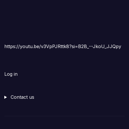
https://youtu.be/v3VpPJRttk8?si=B2B_--JkoU_JJQpy
Log in
Contact us