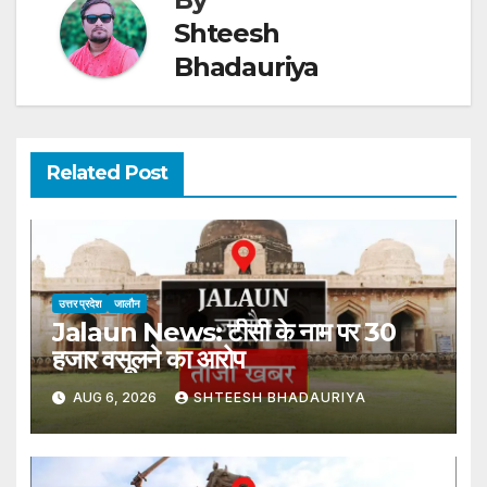
Shteesh
Bhadauriya
Related Post
उत्तर प्रदेश
जालौन
Jalaun News: टीसी के नाम पर 30
हजार वसूलने का आरोप
AUG 6, 2026
SHTEESH BHADAURIYA