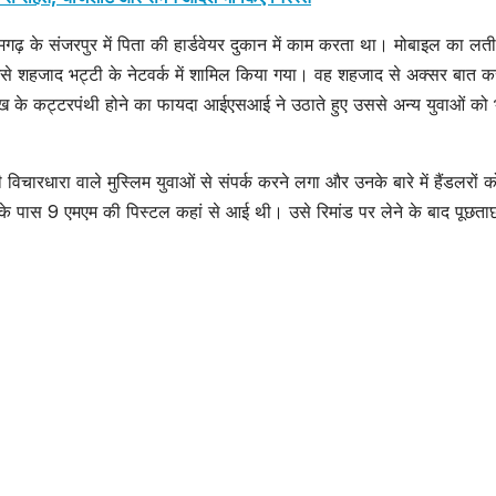
जताया विरोध –
अस्थायी प
SHTEESH BHADAURIYA
SHTEESH BHA
Protest
रगौली गांव
ढ़ के संजरपुर में पिता की हार्डवेयर दुकान में काम करता था। मोबाइल का लती
उसे शहजाद भट्टी के नेटवर्क में शामिल किया गया। वह शहजाद से अक्सर बात क
Registered By
टूटा –
 के कट्टरपंथी होने का फायदा आईएसआई ने उठाते हुए उससे अन्य युवाओं को 
Planting
Tempo
Saplings In
Bridge
ारधारा वाले मुस्लिम युवाओं से संपर्क करने लगा और उनके बारे में हैंडलरों क
Water-filled
Malang
 पास 9 एमएम की पिस्टल कहां से आई थी। उसे रिमांड पर लेने के बाद पूछताछ 
Potholes
Washe
In The
Ragaul
Village