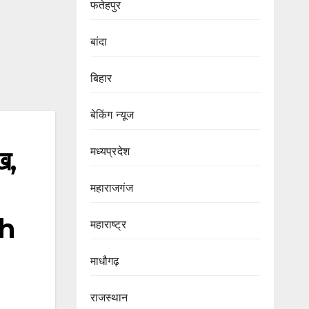
फतेहपुर
बांदा
बिहार
बेकिंग न्यूज
मध्यप्रदेश
ख,
महाराजगंज
th
महाराष्ट्र
माधौगढ़
राजस्थान