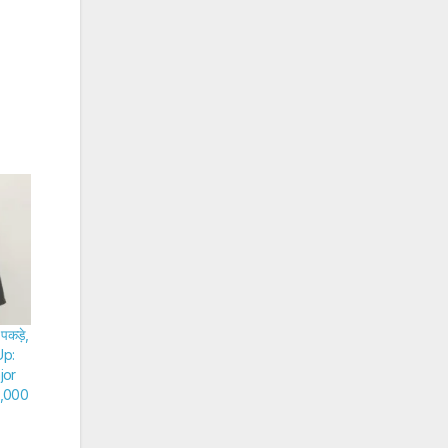
पकड़े,
Up:
jor
0,000