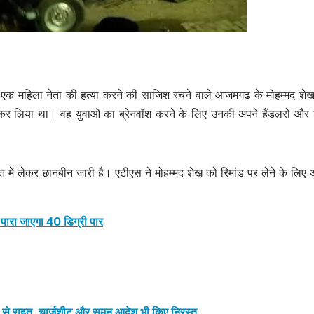
एक महिला नेता की हत्या करने की साजिश रचने वाले आजमगढ़ के मोहम्मद शेख
ार कर लिया था। वह युवाओं का ब्रेनवॉश करने के लिए उनकी अपने हैंडलरों औ
में लेकर छानबीन जारी है। एटीएस ने मोहम्मद शेख को रिमांड पर लेने के लिए
उत्तर प्रदेश
जालौन
उत्तर प्रदेश
जालौन
ं पारा जाएगा 40 डिग्री पार
Jalaun
Jalaun
News:पानी भरे
News:बार
गड्ढों में पौधे रोपकर
मलंगा नाल
AUGUST 8, 2026
AUGUST 8,
ोर्ट से राहत, चार्जशीट और समन आदेश भी किए निरस्त