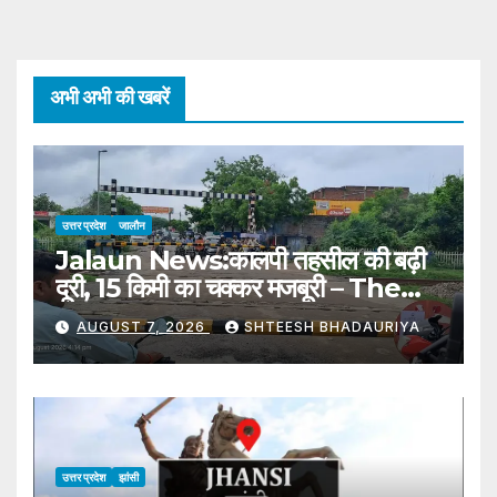
अभी अभी की खबरें
उत्तर प्रदेश
जालौन
Jalaun News:कालपी तहसील की बढ़ी
दूरी, 15 किमी का चक्कर मजबूरी – The
Distance To Kalpi Tehsil Has
AUGUST 7, 2026
SHTEESH BHADAURIYA
Increased, Forcing A 15 Km
Detour
उत्तर प्रदेश
झांसी