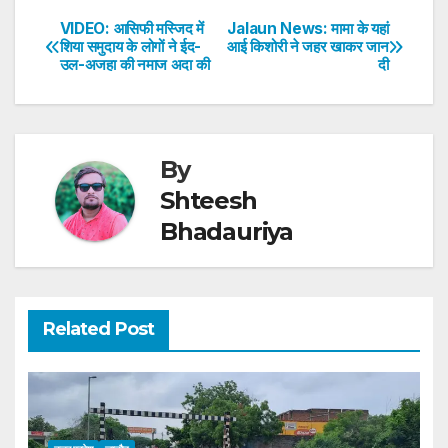
s
e
er
e
e
e
VIDEO: आसिफी मस्जिद में
Jalaun News: मामा के यहां
Post
शिया समुदाय के लोगों ने ईद-
आई किशोरी ने जहर खाकर जान
A
b
dI
st
उल-अजहा की नमाज अदा की
दी
navigation
p
o
n
p
o
k
By
Shteesh
Bhadauriya
Related Post