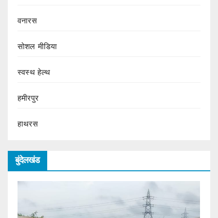
वनारस
सोशल मीडिया
स्वस्थ हेल्थ
हमीरपुर
हाथरस
बुंदेलखंड