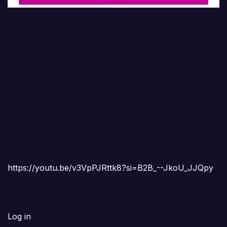
https://youtu.be/v3VpPJRttk8?si=B2B_--JkoU_JJQpy
Log in