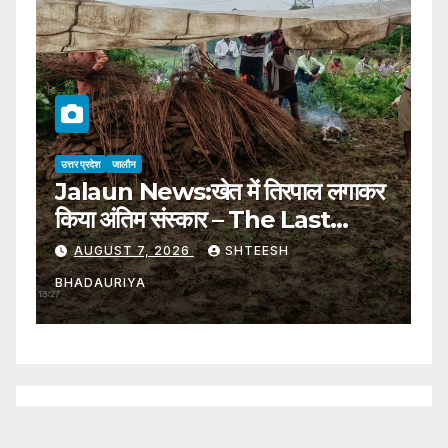
उत्तर प्रदेश
जालौन
उत्
Jalaun News:खेत में तिरपाल लगाकर
ह
किया अंतिम संस्कार – The Last
अं
Rites Were Performed By
प
AUGUST 7, 2026
SHTEESH
Putting A Tarpaulin In The
U
BHADAURIYA
B
Field
T
Y
F