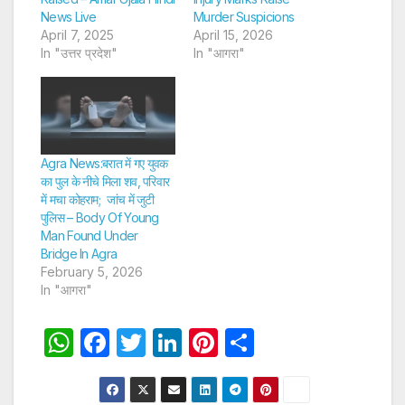
News Live
Murder Suspicions
April 7, 2025
April 15, 2026
In "उत्तर प्रदेश"
In "आगरा"
Agra News:बरात में गए युवक
का पुल के नीचे मिला शव, परिवार
में मचा कोहराम; जांच में जुटी
पुलिस – Body Of Young
Man Found Under
Bridge In Agra
February 5, 2026
In "आगरा"
W
F
T
Li
Pi
S
h
a
w
n
nt
h
at
c
itt
k
er
ar