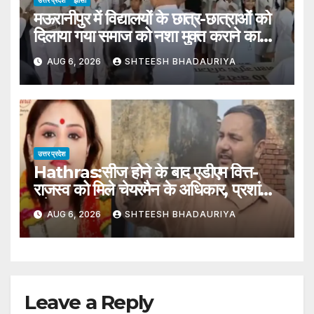
उत्तर प्रदेश
झांसी
मऊरानीपुर में विद्यालयों के छात्र-छात्राओं को
दिलाया गया समाज को नशा मुक्त कराने का
संकल्प
AUG 6, 2026
SHTEESH BHADAURIYA
उत्तर प्रदेश
Hathras:सीज होने के बाद एडीएम वित्त-
राजस्व को मिले चेयरमैन के अधिकार, प्रशांत
बने नगर पालिका हाथरस प्रशासक – Adm
AUG 6, 2026
SHTEESH BHADAURIYA
Finance-revenue Gets The
Powers Of Hathras Municipal
Chairman
Leave a Reply