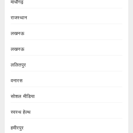
माधौगढ़
राजस्थान
लखनऊ
लखनऊ
ललितपुर
वनारस
सोशल मीडिया
स्वस्थ हेल्थ
हमीरपुर