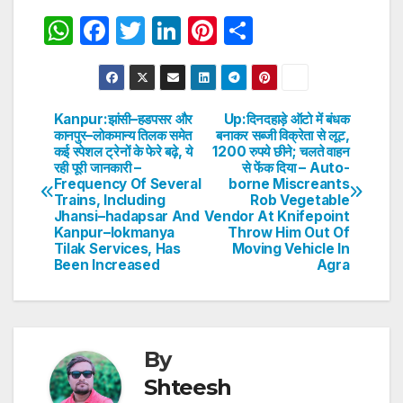
W
F
T
Li
Pi
S
h
a
w
n
nt
h
at
c
itt
k
er
ar
s
e
er
e
e
e
Kanpur:झांसी–हडपसर और
Up:दिनदहाड़े ऑटो में बंधक
Post
कानपुर–लोकमान्य तिलक समेत
बनाकर सब्जी विक्रेता से लूट,
A
b
dI
st
कई स्पेशल ट्रेनों के फेरे बढ़े, ये
1200 रुपये छीने; चलते वाहन
navigation
p
o
n
रही पूरी जानकारी –
से फेंक दिया – Auto-
Frequency Of Several
borne Miscreants
p
o
Trains, Including
Rob Vegetable
Jhansi–hadapsar And
Vendor At Knifepoint
k
Kanpur–lokmanya
Throw Him Out Of
Tilak Services, Has
Moving Vehicle In
Been Increased
Agra
By
Shteesh