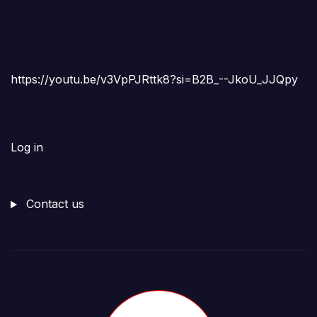
https://youtu.be/v3VpPJRttk8?si=B2B_--JkoU_JJQpy
Log in
Contact us