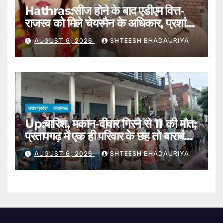
Hathras:सीज होने के बाद एडीएम वित्त-
राजस्व को मिले चेयरमैन के अधिकार, प्रशांत
बने नगर पालिका हाथरस प्रशासक – Adm
AUGUST 6, 2026
SHTEESH BHADAURIYA
Finance-revenue Gets The
Powers Of Hathras Municipal
Chairman
उत्तर प्रदेश
लखनऊ
Up:बारिश, मकान-दीवार गिरने से 11 की मौत;
प्रतापगढ़ में एक ही परिवार के छह तो बाराबंकी
में भाई-बहन की जान गई – 11 Killed In
AUGUST 6, 2026
SHTEESH BHADAURIYA
House And Wall Collapses
Amid Rains In Up