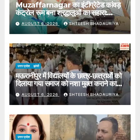
Muzaffarnagar का इंटीग्रेटेड कांवड़
कंट्रोल रूम बना श्रद्धालुओं का सहारा:
2,064 बिछड़े कांवड़ियों को परिवार से
AUGUST 6, 2026
SHTEESH BHADAURIYA
मिलाया, 1,500 CCTV कैमरों से 24 घंटे
निगरानी
उत्तर प्रदेश
झांसी
मऊरानीपुर में विद्यालयों के छात्र-छात्राओं को
दिलाया गया समाज को नशा मुक्त कराने का
संकल्प
AUGUST 6, 2026
SHTEESH BHADAURIYA
उत्तर प्रदेश