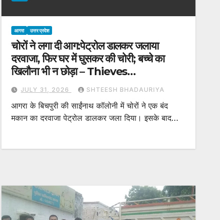
आगरा
उत्तर प्रदेश
चोरों ने लगा दी आग:पेट्रोल डालकर जलाया
दरवाजा, फिर घर में घुसकर की चोरी; बच्चे का
खिलाैना भी न छोड़ा – Thieves
Committed Burglary By Setting
JULY 31, 2026
SHTEESH BHADAURIYA
House Door On Fire In Agra
आगरा के बिचपुरी की साईंनाथ कॉलोनी में चोरों ने एक बंद
मकान का दरवाजा पेट्रोल डालकर जला दिया। इसके बाद…