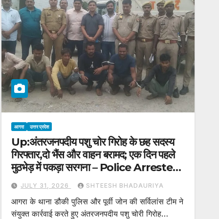
आगरा
उत्तर प्रदेश
Up:अंतरजनपदीय पशु चोर गिरोह के छह सदस्य
गिरफ्तार,दो भैंस और वाहन बरामद; एक दिन पहले
मुठभेड़ में पकड़ा सरगना – Police Arrested
Six Members Of An Inter-district
JULY 31, 2026
SHTEESH BHADAURIYA
Cattle-stealing Gang In Agra
आगरा के थाना डौकी पुलिस और पूर्वी जोन की सर्विलांस टीम ने
संयुक्त कार्रवाई करते हुए अंतरजनपदीय पशु चोरी गिरोह…