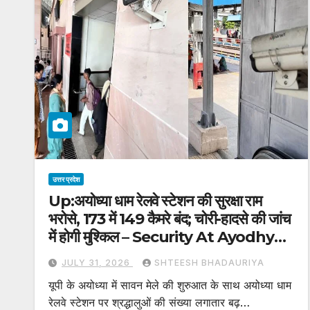
उत्तर प्रदेश
Up:अयोध्या धाम रेलवे स्टेशन की सुरक्षा राम
भरोसे, 173 में 149 कैमरे बंद; चोरी-हादसे की जांच
में होगी मुश्किल – Security At Ayodhya
Dham Railway Station Left To
JULY 31, 2026
SHTEESH BHADAURIYA
Fate 149 Out Of 173 Cameras
यूपी के अयोध्या में सावन मेले की शुरुआत के साथ अयोध्या धाम
Non-functional
रेलवे स्टेशन पर श्रद्धालुओं की संख्या लगातार बढ़…