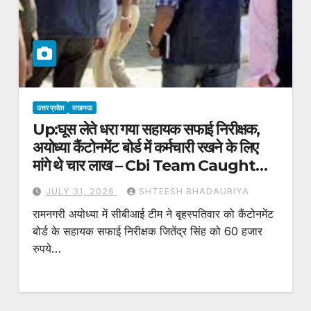
उत्तर प्रदेश
लखनऊ
Up:घूस लेते धरा गया सहायक सफाई निरीक्षक,
अयोध्या कैंटोनमेंट बोर्ड में कर्मचारी रखने के लिए
मांगे थे चार लाख – Cbi Team Caught
Assistant Sanitation Inspector
JULY 31, 2026
SHTEESH BHADAURIYA
Jitendra Singh Red-handed
रामनगरी अयोध्या में सीबीआई टीम ने बृहस्पतिवार को कैंटोनमेंट
While Accepting Bribe In
बोर्ड के सहायक सफाई निरीक्षक जितेंद्र सिंह को 60 हजार
Ayodhya
रुपये…