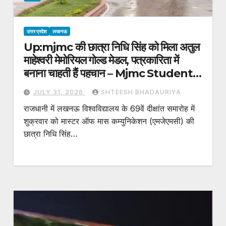
उत्तर प्रदेश
लखनऊ
Up:mjmc की छात्रा निधि सिंह को मिला अतुल
माहेश्वरी मेमोरियल गोल्ड मेडल, पत्रकारिता में
बनाना चाहती हैं पहचान – Mjmc Student
Nidhi Singh Receives Atul
JULY 31, 2026
SHTEESH BHADAURIYA
Maheshwari Memorial Gold
राजधानी में लखनऊ विश्वविद्यालय के 69वें दीक्षांत समारोह में
Medal
शुक्रवार को मास्टर ऑफ मास कम्युनिकेशन (एमजेएमसी) की
छात्रा निधि सिंह…