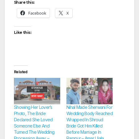
Share this:
Facebook
X
Like this:
Related
Showing Her Lover’s
Nihal Made Sherwani For
Photo, The Bride
Wedding Body Reached
Declared She Loved
Wrapped In Shroud
Someone Else And
Bride Got Him Killed
Turned The Wedding
Before Marriage In
Procession Away. –
Rampur – Amar Ujala