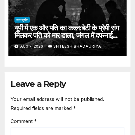
Identification
उत्तर प्रदेश
यूपी में एक और पति का कत्ल:बेटी के प्रेमी संग
मिलकर पति को मार डाला, जंगल में दफनाई
लाश; पुलिस तलाश में जुटी – Mother-
AUG 7, 2026
SHTEESH BHADAURIYA
daughter Duo Allegedly Kill
Husband With Daughter’s
Lover Bury Body In Mathura
Forest
Leave a Reply
Your email address will not be published.
Required fields are marked
*
Comment
*