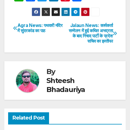
h
a
w
n
nt
h
at
c
itt
k
er
ar
s
e
er
e
e
e
Agra News: पथवारी मंदिर
Jalaun News: कार्यकर्ता
Post
में सुंदरकांड का पाठ
सम्मेलन में हुई कथित अभद्रता
A
b
dI
st
के बाद निषाद पार्टी के प्रदेश
navigation
p
o
n
सचिव का इस्तीफा
p
o
k
By
Shteesh
Bhadauriya
Related Post