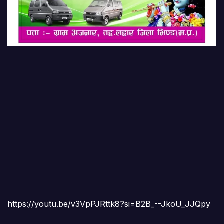
https://youtu.be/v3VpPJRttk8?si=B2B_--JkoU_JJQpy