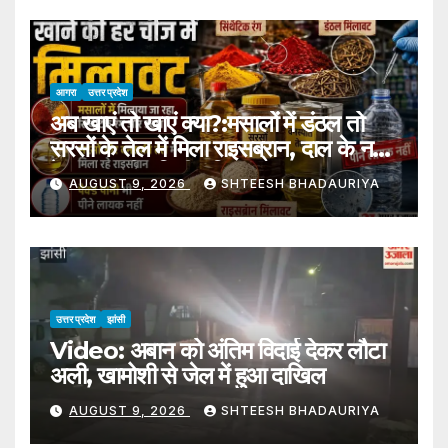
आगरा
उत्तर प्रदेश
अब खाएं तो खाएं क्या?:मसालों में डंठल तो
सरसों के तेल में मिला राइसब्रान, दाल के नमूने
फेल; नमकीन मिली घटिया – Spices
AUGUST 9, 2026
SHTEESH BHADAURIYA
Adulterated With Synthetic
Colours And Mustard Oil
Adulterated With Rice Bran
उत्तर प्रदेश
झांसी
Video: अबान को अंतिम विदाई देकर लौटा
अली, खामोशी से जेल में हुआ दाखिल
AUGUST 9, 2026
SHTEESH BHADAURIYA