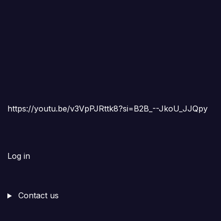
https://youtu.be/v3VpPJRttk8?si=B2B_--JkoU_JJQpy
Log in
Contact us