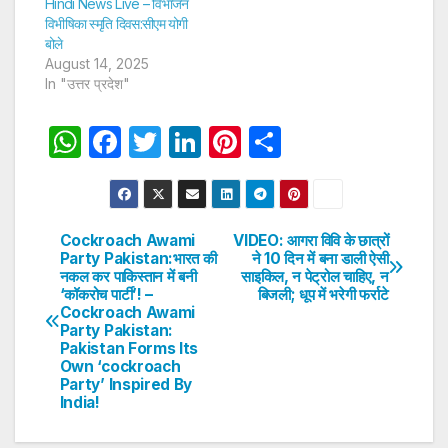
Hindi News Live – विभाजन
विभीषिका स्मृति दिवस:सीएम योगी
बोले
August 14, 2025
In "उत्तर प्रदेश"
W
F
T
Li
Pi
S
h
a
w
n
nt
h
at
c
itt
k
er
ar
s
e
er
e
e
e
Cockroach Awami
VIDEO: आगरा विवि के छात्रों
Post
Party Pakistan:भारत की
ने 10 दिन में बना डाली ऐसी
A
b
dI
st
नकल कर पाकिस्तान में बनी
साइकिल, न पेट्रोल चाहिए, न
navigation
p
o
n
‘कॉकरोच पार्टी’! –
बिजली; धूप में भरेगी फर्राटे
Cockroach Awami
p
o
Party Pakistan:
Pakistan Forms Its
k
Own ‘cockroach
Party’ Inspired By
India!