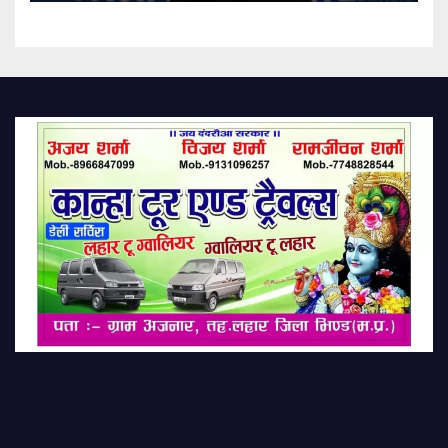
Run: 16 Wins In 18 Matches;
Lakshya Secures A Spot In
The Asian Team.