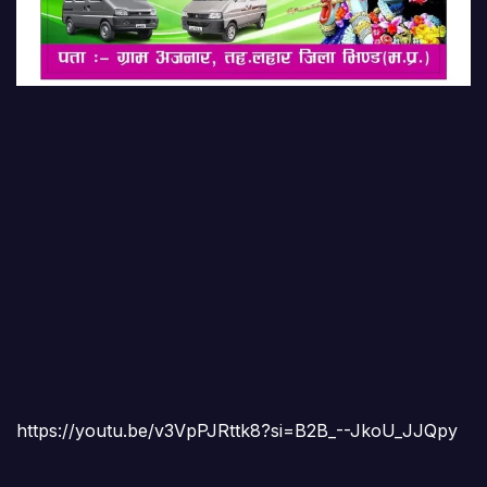
https://youtu.be/v3VpPJRttk8?si=B2B_--JkoU_JJQpy