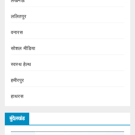
लखनऊ
ललितपुर
वनारस
सोशल मीडिया
स्वस्थ हेल्थ
हमीरपुर
हाथरस
बुंदेलखंड