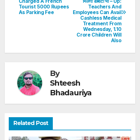
navigation
p
o
n
Charged A French
मिलेगी डीबीटी भी – Up:
Tourist 5000 Rupees
Teachers And
p
o
As Parking Fee
Employees Can Avail
Cashless Medical
k
Treatment From
Wednesday, 1.10
Crore Children Will
Also
By
Shteesh
Bhadauriya
Related Post