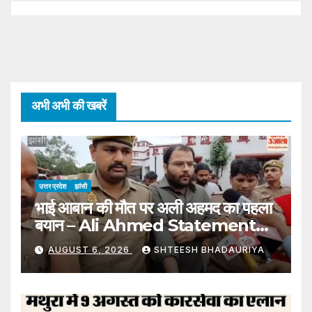
अभी अभी की खबरें
उत्तर प्रदेश
झांसी
भाई आबान की मौत पर अली अहमद का पहला
बयान – Ali Ahmed Statement
Over Death Of Younger
AUGUST 6, 2026
SHTEESH BHADAURIYA
Brother Aban Appeals To
Administration Allow Attend
Burial