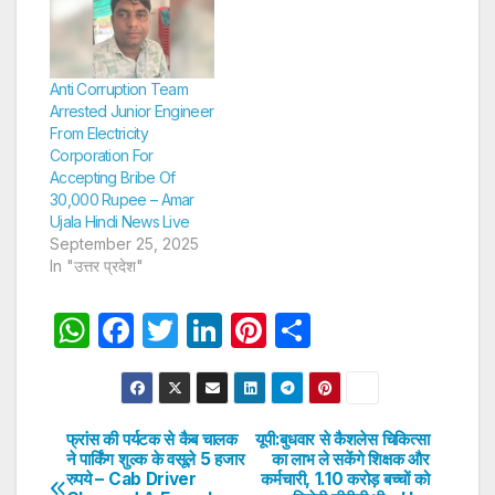
Anti Corruption Team
Arrested Junior Engineer
From Electricity
Corporation For
Accepting Bribe Of
30,000 Rupee – Amar
Ujala Hindi News Live
September 25, 2025
In "उत्तर प्रदेश"
W
F
T
Li
Pi
S
h
a
w
n
nt
h
at
c
itt
k
er
ar
s
e
er
e
e
e
फ्रांस की पर्यटक से कैब चालक
यूपी:बुधवार से कैशलेस चिकित्सा
Post
ने पार्किंग शुल्क के वसूले 5 हजार
का लाभ ले सकेंगे शिक्षक और
A
b
dI
st
रुपये – Cab Driver
कर्मचारी, 1.10 करोड़ बच्चों को