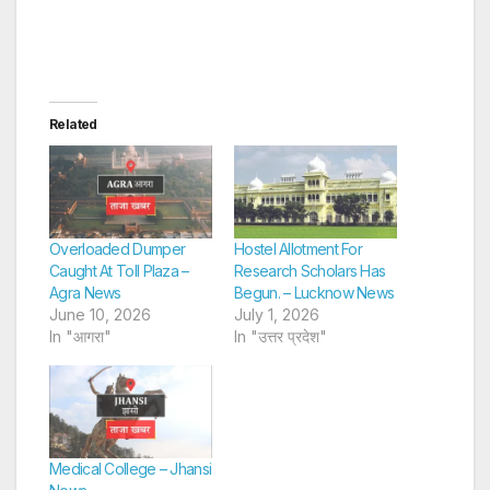
Related
Overloaded Dumper
Hostel Allotment For
Caught At Toll Plaza –
Research Scholars Has
Agra News
Begun. – Lucknow News
June 10, 2026
July 1, 2026
In "आगरा"
In "उत्तर प्रदेश"
Medical College – Jhansi