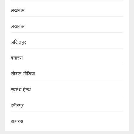
लखनऊ
लखनऊ
ललितपुर
वनारस
सोशल मीडिया
स्वस्थ हेल्थ
हमीरपुर
हाथरस