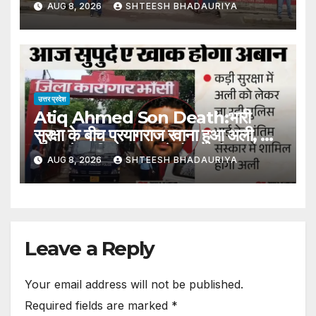
AUG 8, 2026
SHTEESH BHADAURIYA
उत्तर प्रदेश
Atiq Ahmed Son Death:भारी
सुरक्षा के बीच प्रयागराज रवाना हुआ अली, भाई
अबान के अंतिम संस्कार में होगा शामिल –
AUG 8, 2026
SHTEESH BHADAURIYA
Atiq Ahmed Son Death Ali
Leaves For Prayagraj Amidst
Heavy Security Will Attend
Brother Aban Last Rites
Leave a Reply
Your email address will not be published.
Required fields are marked
*