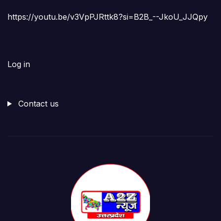
https://youtu.be/v3VpPJRttk8?si=B2B_--JkoU_JJQpy
Log in
Contact us