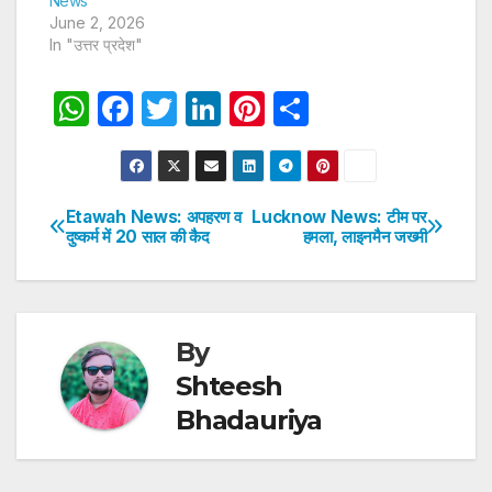
News
June 2, 2026
In "उत्तर प्रदेश"
W
F
T
Li
Pi
S
h
a
w
n
nt
h
at
c
itt
k
er
ar
s
e
er
e
e
e
Etawah News: अपहरण व
Lucknow News: टीम पर
Post
दुष्कर्म में 20 साल की कैद
हमला, लाइनमैन जख्मी
A
b
dI
st
navigation
p
o
n
p
o
k
By
Shteesh
Bhadauriya