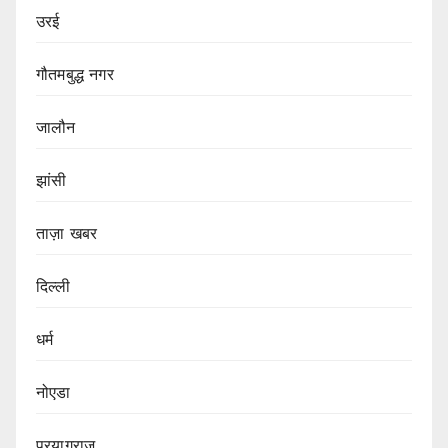
उरई
गौतमबुद्ध नगर
जालौन
झांसी
ताज़ा खबर
दिल्ली
धर्म
नोएडा
प्रयागराज