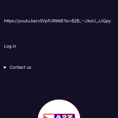
https://youtu.be/v3VpPJRttk8?si=B2B_--JkoU_JJQpy
Log in
Contact us