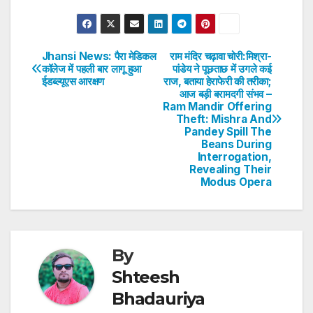
h
a
w
n
nt
h
at
c
itt
k
er
ar
s
e
er
e
e
e
Jhansi News: पैरा मेडिकल
राम मंदिर चढ़ावा चोरी:मिश्रा-
Post
कॉलेज में पहली बार लागू हुआ
पांडेय ने पूछताछ में उगले कई
A
b
dI
st
ईडब्ल्यूएस आरक्षण
राज, बताया हेराफेरी की तरीका;
navigation
p
o
n
आज बड़ी बरामदगी संभव –
Ram Mandir Offering
p
o
Theft: Mishra And
Pandey Spill The
k
Beans During
Interrogation,
Revealing Their
Modus Opera
By
Shteesh
Bhadauriya