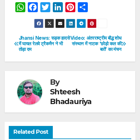
W
F
T
Li
Pi
S
h
a
w
n
nt
h
at
c
itt
k
er
ar
s
e
er
e
e
e
Jhansi News: सड़क हादसे
Video: अंतरराष्ट्रीय बौद्ध शोध
Post
में घायल रेलवे ट्रैकमैन ने भी
संस्थान में नाटक ‘छोड़ो कल की
A
b
dI
st
तोड़ा दम
बातें’ का मंचन
navigation
p
o
n
p
o
k
By
Shteesh
Bhadauriya
Related Post