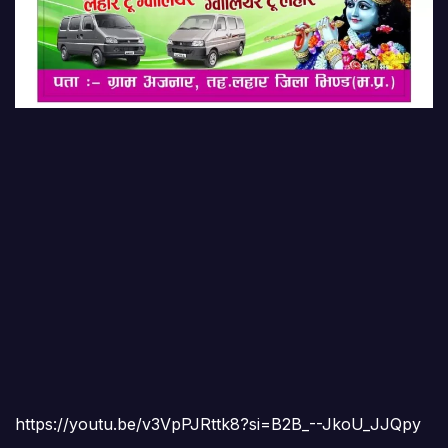
https://youtu.be/v3VpPJRttk8?si=B2B_--JkoU_JJQpy