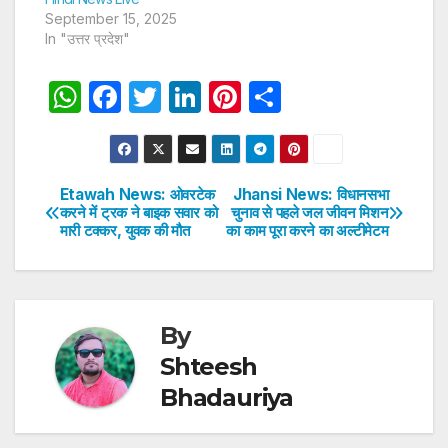
September 15, 2025
In "उत्तर प्रदेश"
W
F
T
Li
Pi
S
h
a
w
n
nt
h
at
c
itt
k
er
ar
s
e
er
e
e
e
Etawah News: ओवरटेक
Jhansi News: विधानसभा
Post
करने में ट्रक ने बाइक सवार को
चुनाव से पहले जल जीवन मिशन
A
b
dI
st
मारी टक्कर, युवक की मौत
का काम पूरा करने का अल्टीमेटम
navigation
p
o
n
p
o
k
By
Shteesh
Bhadauriya