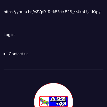
https://youtu.be/v3VpPJRttk8?si=B2B_--JkoU_JJQpy
Log in
Contact us