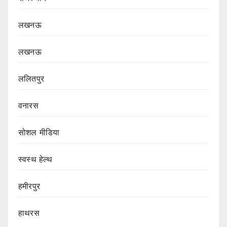
लखनऊ
लखनऊ
ललितपुर
वनारस
सोशल मीडिया
स्वस्थ हेल्थ
हमीरपुर
हाथरस