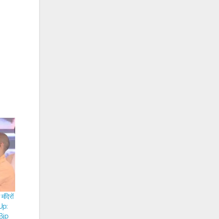
ंदिरों
 Up:
Bjp