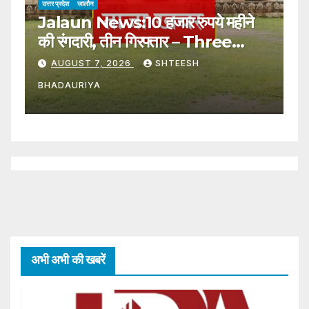
उत्तर प्रदेश
जालौन
उत्
Jalaun News:10 हजार रुपये महीने
J
की रंगदारी, तीन गिरफ्तार – Three
ल
Arrested For Extorting Rs
C
AUGUST 7, 2026
SHTEESH
10,000 Per Month
W
BHADAURIYA
B
अभी अभी की खबरें