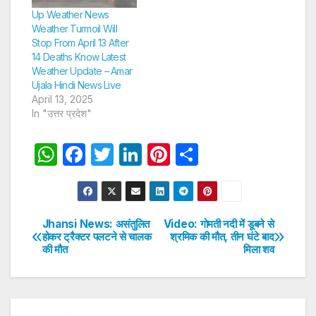
Up Weather News
Weather Turmoil Will
Stop From April 13 After
14 Deaths Know Latest
Weather Update – Amar
Ujala Hindi News Live
April 13, 2025
In "उत्तर प्रदेश"
W
F
T
Li
Pi
S
h
a
w
n
nt
h
at
c
itt
k
er
ar
s
e
er
e
e
e
Jhansi News: असंतुलित
Video: गोमती नदी में डूबने से
Post
होकर ट्रैक्टर पलटने से चालक
श्रमिक की मौत, तीन घंटे बाद
A
b
dI
st
की मौत
मिला शव
navigation
p
o
n
p
o
k