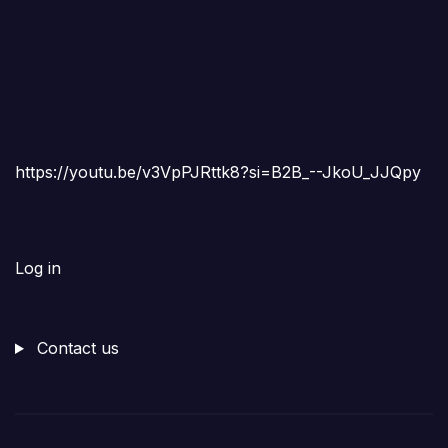
https://youtu.be/v3VpPJRttk8?si=B2B_--JkoU_JJQpy
Log in
Contact us