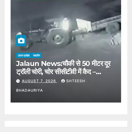
उत्तर प्रदेश
जालौन
उत्
Jalaun News:चौकी से 50 मीटर दूर
J
ट्रॉली चोरी, चोर सीसीटीवी में कैद –
पू
Trolley Stolen 50 Meters
P
AUGUST 7, 2026
SHTEESH
Away From The Police
C
BHADAURIYA
B
Station, Thief Caught On
Cctv