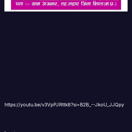
https://youtu.be/v3VpPJRttk8?si=B2B_--JkoU_JJQpy