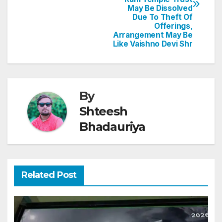
p
o
May Be Dissolved
Due To Theft Of
k
Offerings,
Arrangement May Be
Like Vaishno Devi Shr
By
Shteesh
Bhadauriya
Related Post