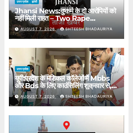
उत्तर प्रदेश
झांसी
Jhansi News:दुष्कर्म के दो आरोपियों को
नहीं मिली राहत – Two Rape
Accused Denied Relief
AUGUST 7, 2026
SHTEESH BHADAURIYA
उत्तर प्रदेश
यूपी:प्रदेश के मेडिकल कॉलेजों में Mbbs
और Bds के लिए काउंसिलिंग शुक्रवार से,
जारी किए गए हेल्पलाइन नंबर – Up:
AUGUST 7, 2026
SHTEESH BHADAURIYA
Counselling For Mbbs In
State Medical Colleges
Begins Friday, Helpline
Numbers Released