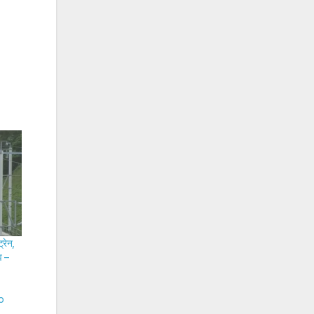
्रेन,
व –
p