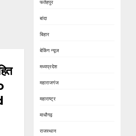
फतेहपुर
बांदा
बिहार
बेकिंग न्यूज
मध्यप्रदेश
हित
o
महाराजगंज
d
महाराष्ट्र
माधौगढ़
राजस्थान