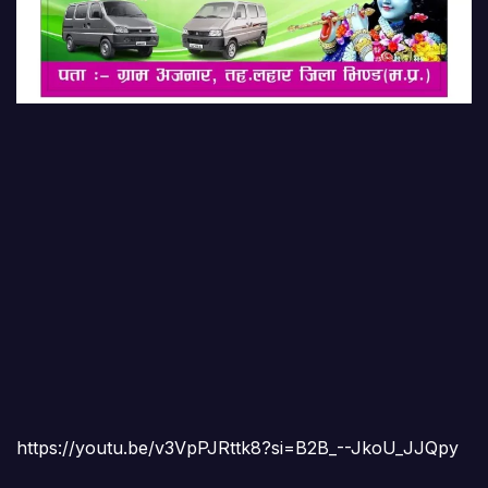
https://youtu.be/v3VpPJRttk8?si=B2B_--JkoU_JJQpy