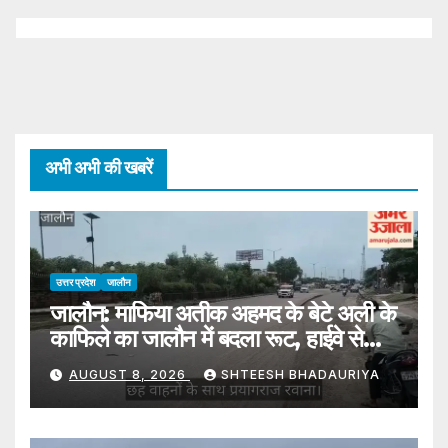
अभी अभी की खबरें
उत्तर प्रदेश
जालौन
जालौन: माफिया अतीक अहमद के बेटे अली के
काफिले का जालौन में बदला रूट, हाईवे से
प्रयागराज रवाना
AUGUST 8, 2026
SHTEESH BHADAURIYA