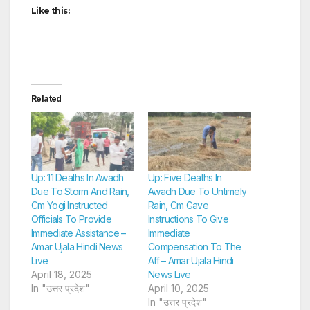
Like this:
Related
Up: 11 Deaths In Awadh
Up: Five Deaths In
Due To Storm And Rain,
Awadh Due To Untimely
Cm Yogi Instructed
Rain, Cm Gave
Officials To Provide
Instructions To Give
Immediate Assistance –
Immediate
Amar Ujala Hindi News
Compensation To The
Live
Aff – Amar Ujala Hindi
April 18, 2025
News Live
In "उत्तर प्रदेश"
April 10, 2025
In "उत्तर प्रदेश"