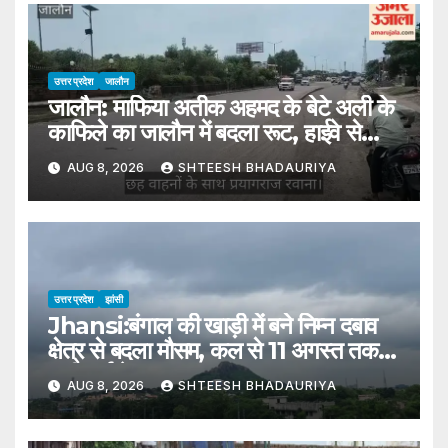
उत्तर प्रदेश
जालौन
जालौन: माफिया अतीक अहमद के बेटे अली के
काफिले का जालौन में बदला रूट, हाईवे से
प्रयागराज रवाना
AUG 8, 2026
SHTEESH BHADAURIYA
उत्तर प्रदेश
झांसी
Jhansi:बंगाल की खाड़ी में बने निम्न दबाव
क्षेत्र से बदला मौसम, कल से 11 अगस्त तक
भारी वर्षा के आसार – Jhansi:
AUG 8, 2026
SHTEESH BHADAURIYA
Weather Changes Due To A
Low-pressure Area Formed