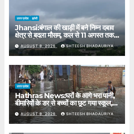
उत्तर प्रदेश
झांसी
Jhansi:बंगाल की खाड़ी में बने निम्न दबाव
क्षेत्र से बदला मौसम, कल से 11 अगस्त तक
भारी वर्षा के आसार – Jhansi:
AUGUST 8, 2026
SHTEESH BHADAURIYA
Weather Changes Due To A
Low-pressure Area Formed
Over The Bay Of Bengal
उत्तर प्रदेश
Hathras News:घरों के आगे भरा पानी,
बीमारियों के डर से बच्चों का छूट गया स्कूल,
मकानो में घुस रहे जहरीले कीड़े – Water
AUGUST 8, 2026
SHTEESH BHADAURIYA
Filled In The Street Of Village
Baghana