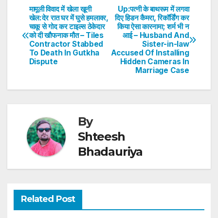
s
e
er
e
e
e
मामूली विवाद में खेला खूनी
Up:पत्नी के बाथरूम में लगवा
Post
खेल:देर रात घर में घुसे हमलावर,
दिए हिडन कैमरा, रिकॉर्डिंग कर
A
b
dI
st
चाकू से गोद कर टाइल्स ठेकेदार
किया ऐसा कारनामा; शर्म भी न
navigation
p
o
n
को दी खौफनाक मौत – Tiles
आई – Husband And
Contractor Stabbed
Sister-in-law
p
o
To Death In Gutkha
Accused Of Installing
Dispute
Hidden Cameras In
k
Marriage Case
By
Shteesh
Bhadauriya
Related Post