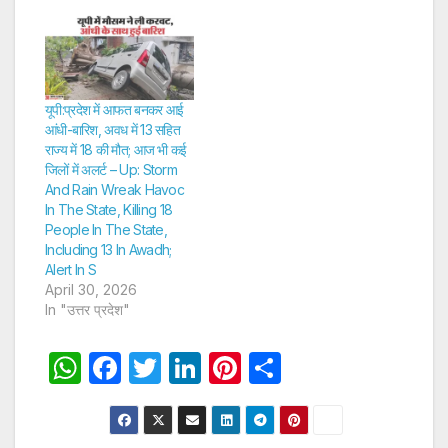
यूपी:प्रदेश में आफत बनकर आई
आंधी-बारिश, अवध में 13 सहित
राज्य में 18 की मौत; आज भी कई
जिलों में अलर्ट – Up: Storm
And Rain Wreak Havoc
In The State, Killing 18
People In The State,
Including 13 In Awadh;
Alert In S
April 30, 2026
In "उत्तर प्रदेश"
W
F
T
Li
Pi
S
h
a
w
n
nt
h
at
c
itt
k
er
ar