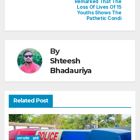
Remarked That The
k
Loss Of Lives Of 15
Youths Shows The
Pathetic Condi
By
Shteesh
Bhadauriya
Related Post
उत्तर प्रदेश
झांसी