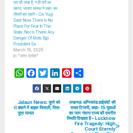
भय की जगह है, न ही दंगों का
खतरा, भाजपा अध्यक्ष ने कहा- हम
तीसरी बार आएंगे – Cm Yogi
Said: Now There Is No
Place For Fear In The
State, Nor Is There Any
Danger Of Riots. Bjp
President Sa
March 19, 2026
In "उत्तर प्रदेश"
W
F
T
Li
Pi
S
h
a
w
n
nt
h
at
c
itt
k
er
ar
s
e
er
e
e
e
Jalaun News: कुत्ते को
लखनऊ अग्निकांड:हाईकोर्ट की
Post
बचाने में बाइक फिसली, पिता-
सख्त टिप्पणी, कहा- 15 युवाओं
A
b
dI
st
पुत्र घायल
का जान गंवाना राज्य की दयनीय
navigation
p
o
n
स्थिति दिखाता है – Lucknow
Fire Tragedy: High
p
o
Court Sternly