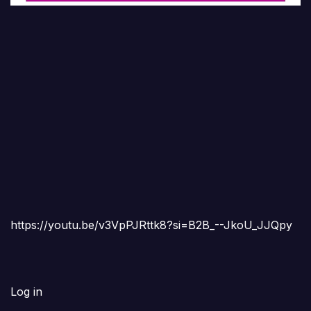
https://youtu.be/v3VpPJRttk8?si=B2B_--JkoU_JJQpy
Log in