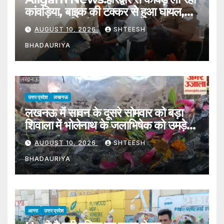
कांवड़िया, बाइक की टक्कर से हुआ घायल,
कांवड़ भी हुई खंडित – Kanwariya
AUGUST 10, 2026
SHTEESH
Injured In Bike Collision
BHADAURIYA
उत्तर प्रदेश
लखनऊ
लखनऊ में सावन के दूसरे सोमवार को बड़ा
शिवाला में भोलेनाथ के जलाभिषेक को उमड़े
श्रद्धालु
AUGUST 10, 2026
SHTEESH
BHADAURIYA
आगरा
उत्तर प्रदेश