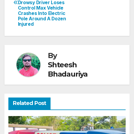
Drowsy Driver Loses
p
o
Control Max Vehicle
Crashes Into Electric
k
Pole Around A Dozen
Injured
By
Shteesh
Bhadauriya
Related Post