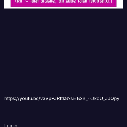
https://youtu.be/v3VpPJRttk8?si=B2B_--JkoU_JJQpy
Log in