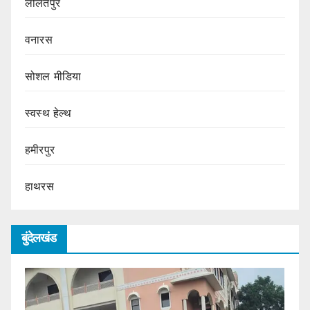
ललितपुर
वनारस
सोशल मीडिया
स्वस्थ हेल्थ
हमीरपुर
हाथरस
बुंदेलखंड