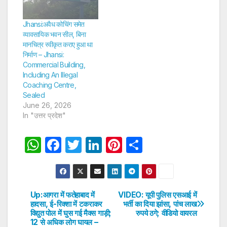
Jhansi:अवैध कोचिंग समेत
व्यावसायिक भवन सील, बिना
मानचित्र स्वीकृत कराए हुआ था
निर्माण – Jhansi:
Commercial Building,
Including An Illegal
Coaching Centre,
Sealed
June 26, 2026
In "उत्तर प्रदेश"
W
F
T
Li
Pi
S
h
a
w
n
nt
h
at
c
itt
k
er
ar
s
e
er
e
e
e
Up:आगरा में फतेहाबाद में
VIDEO: यूपी पुलिस एसआई में
Post
हादसा, ई-रिक्शा में टकराकर
भर्ती का दिया झांसा, पांच लाख
A
b
dI
st
विद्युत पोल में घुस गई मैक्स गाड़ी;
रुपये ठगे; वीडियो वायरल
navigation
p
o
n
12 से अधिक लोग घायल –