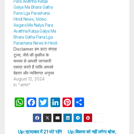
Para Avathha Kabja
और अन्य विवरण पूरी तरह
Galya Ma Bhara Gatha
सुरक्षित तरीके…
Pana Lga Parashana
Hindi News, Video
Aagara Ma Nalya Para
Avathha Kabja Galya Ma
Bhara Gatha Pana Lga
Parashana News In Hindi
Disclaimer हम डाटा संग्रह
टूल्स, जैसे की कुकीज के
माध्यम से आपकी जानकारी
एकत्र करते हैं ताकि आपको
बेहतर और व्यक्तिगत अनुभव
प्रदान कर सकें और लक्षित
August 12, 2024
विज्ञापन पेश कर सकें। अगर
In "आगरा"
आप साइन-अप करते हैं, तो हम
आपका ईमेल पता, फोन नंबर
W
F
T
Li
Pi
S
और अन्य विवरण पूरी तरह
h
a
w
n
nt
h
सुरक्षित तरीके…
at
c
itt
k
er
ar
s
e
er
e
e
e
Up:मुरादाबाद में 21 घंटे रहेंगे
Up:विकास को नहीं लगेगा ब्रेक,