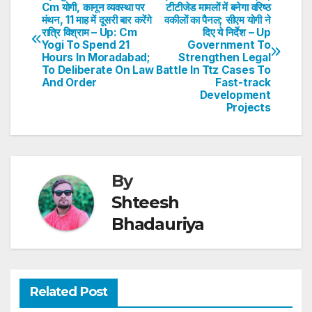
Post
Cm योगी, कानून व्यवस्था पर
टीटीजेड मामलों में बनेगा वरिष्ठ
A
b
dI
st
मंथन, 11 माह में दूसरी बार करेंगे
वकीलों का पैनल; सीएम योगी ने
navigation
p
o
n
रात्रि विश्राम – Up: Cm
दिए ये निर्देश – Up
Yogi To Spend 21
Government To
p
o
Hours In Moradabad;
Strengthen Legal
To Deliberate On Law
Battle In Ttz Cases To
k
And Order
Fast-track
Development
Projects
By
Shteesh
Bhadauriya
Related Post