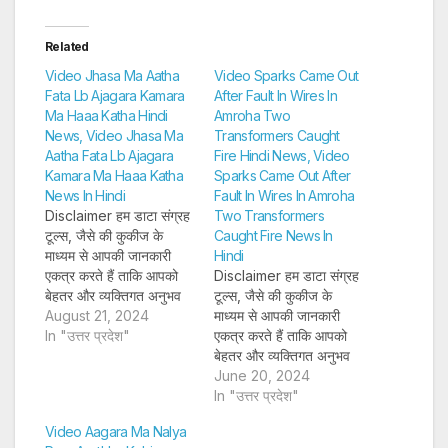
Related
Video Jhasa Ma Aatha
Video Sparks Came Out
Fata Lb Ajagara Kamara
After Fault In Wires In
Ma Haaa Katha Hindi
Amroha Two
News, Video Jhasa Ma
Transformers Caught
Aatha Fata Lb Ajagara
Fire Hindi News, Video
Kamara Ma Haaa Katha
Sparks Came Out After
News In Hindi
Fault In Wires In Amroha
Disclaimer हम डाटा संग्रह
Two Transformers
टूल्स, जैसे की कुकीज के
Caught Fire News In
माध्यम से आपकी जानकारी
Hindi
एकत्र करते हैं ताकि आपको
Disclaimer हम डाटा संग्रह
बेहतर और व्यक्तिगत अनुभव
टूल्स, जैसे की कुकीज के
प्रदान कर सकें और लक्षित
August 21, 2024
माध्यम से आपकी जानकारी
विज्ञापन पेश कर सकें। अगर
In "उत्तर प्रदेश"
एकत्र करते हैं ताकि आपको
आप साइन-अप करते हैं, तो हम
बेहतर और व्यक्तिगत अनुभव
आपका ईमेल पता, फोन नंबर
प्रदान कर सकें और लक्षित
June 20, 2024
और अन्य विवरण पूरी तरह
विज्ञापन पेश कर सकें। अगर
In "उत्तर प्रदेश"
सुरक्षित तरीके…
आप साइन-अप करते हैं, तो हम
Video Aagara Ma Nalya
आपका ईमेल पता, फोन नंबर