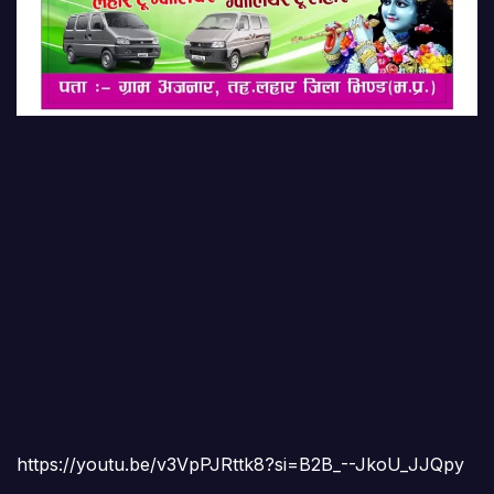
https://youtu.be/v3VpPJRttk8?si=B2B_--JkoU_JJQpy