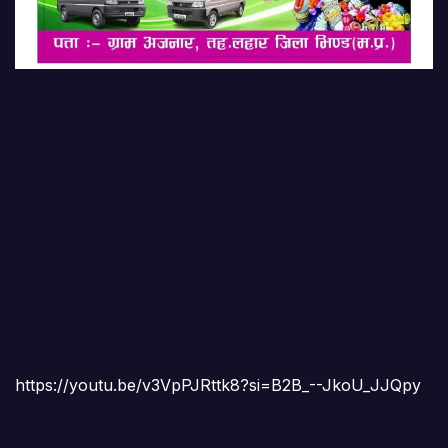
https://youtu.be/v3VpPJRttk8?si=B2B_--JkoU_JJQpy