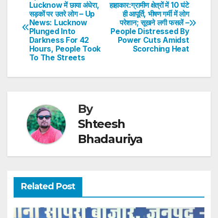
Post
Lucknow में छाया अंधेरा,
हाहाकार:ग्रामीण क्षेत्रों में 10 घंटे
A
b
dI
st
सड़कों पर उतरे लोग – Up
ही आपूर्ति, भीषण गर्मी में लोग
navigation
p
o
n
News: Lucknow
परेशान; सूखने लगी फसलें –
Plunged Into
People Distressed By
p
o
Darkness For 42
Power Cuts Amidst
Hours, People Took
Scorching Heat
k
To The Streets
By
Shteesh
Bhadauriya
Related Post