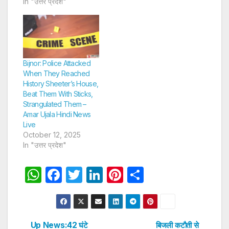
In "उत्तर प्रदेश"
Bijnor: Police Attacked
When They Reached
History Sheeter’s House,
Beat Them With Sticks,
Strangulated Them –
Amar Ujala Hindi News
Live
October 12, 2025
In "उत्तर प्रदेश"
W
F
T
Li
Pi
S
h
a
w
n
nt
h
at
c
itt
k
er
ar
s
e
er
e
e
e
Up News:42 घंटे
बिजली कटाैती से