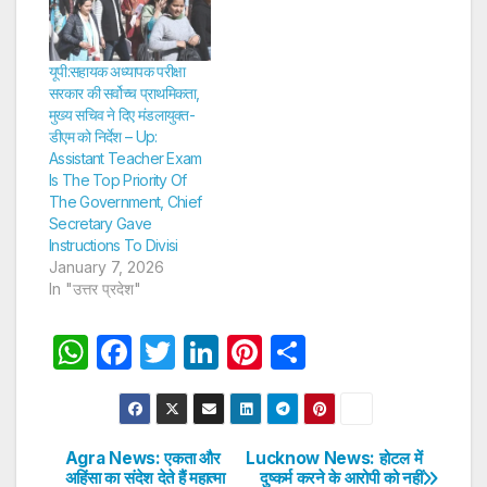
यूपी:सहायक अध्यापक परीक्षा
सरकार की सर्वोच्च प्राथमिकता,
मुख्य सचिव ने दिए मंडलायुक्त-
डीएम को निर्देश – Up:
Assistant Teacher Exam
Is The Top Priority Of
The Government, Chief
Secretary Gave
Instructions To Divisi
January 7, 2026
In "उत्तर प्रदेश"
W
F
T
Li
Pi
S
h
a
w
n
nt
h
at
c
itt
k
er
ar
s
e
er
e
e
e
Agra News: एकता और
Lucknow News: होटल में
Post
अहिंसा का संदेश देते हैं महात्मा
दुष्कर्म करने के आरोपी को नहीं