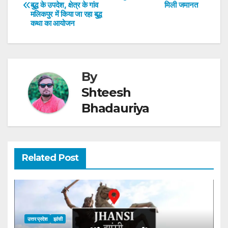
A
b
dI
st
बुद्ध के उपदेश, क्षेत्र के गांव
मिली जमानत
navigation
p
o
n
मलिकपुर में किया जा रहा बुद्ध
कथा का आयोजन
p
o
k
By
Shteesh
Bhadauriya
Related Post
उत्तर प्रदेश
झांसी