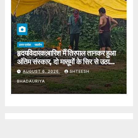
उत्तर प्रदेश
जालौन
उत्
हृदयविदारक:बारिश में तिरपाल तानकर हुआ
J
अंतिम संस्कार, दो मासूमों के सिर से उठा
व
पिता का साया – Funeral Held
AUGUST 6, 2026
SHTEESH
Under A Makeshift
BHADAURIYA
B
Tarpaulin Amidst Rain; Two
Young Children Lose Their
Father