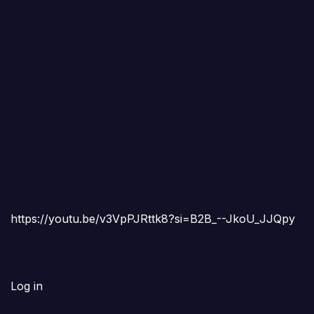
https://youtu.be/v3VpPJRttk8?si=B2B_--JkoU_JJQpy
Log in