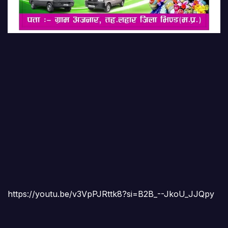
https://youtu.be/v3VpPJRttk8?si=B2B_--JkoU_JJQpy