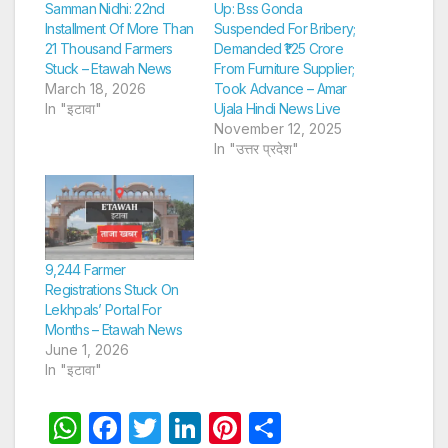
Samman Nidhi: 22nd
Up: Bss Gonda
Installment Of More Than
Suspended For Bribery;
21 Thousand Farmers
Demanded ₹1.25 Crore
Stuck – Etawah News
From Furniture Supplier;
March 18, 2026
Took Advance – Amar
In "इटावा"
Ujala Hindi News Live
November 12, 2025
In "उत्तर प्रदेश"
9,244 Farmer
Registrations Stuck On
Lekhpals’ Portal For
Months – Etawah News
June 1, 2026
In "इटावा"
W
F
T
Li
Pi
S