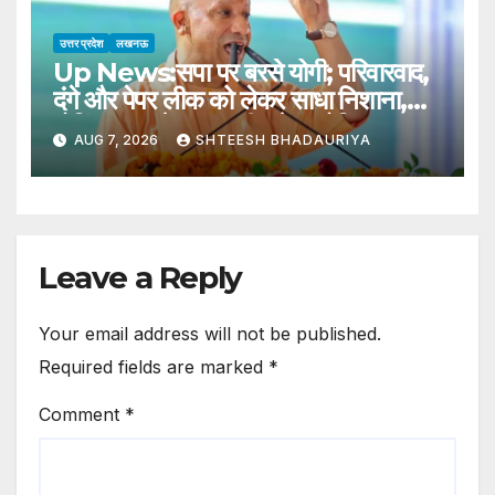
उत्तर प्रदेश
लखनऊ
Up News:सपा पर बरसे योगी; परिवारवाद,
दंगे और पेपर लीक को लेकर साधा निशाना,
गोविंद साहब मेला राजकीय मेला घोषित – Cm
AUG 7, 2026
SHTEESH BHADAURIYA
Yogi Declared Govind Sahab
Mela As State-level Fair
Enthusiasm Seen Among
People
Leave a Reply
Your email address will not be published.
Required fields are marked
*
Comment
*