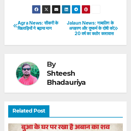
h
a
w
n
nt
h
at
c
itt
k
er
ar
s
e
er
e
e
e
Agra News: सीकरी के
Jalaun News: नाबालिग के
Post
खिलाड़ियों ने बढ़ाया मान
अपहरण और दुष्कर्म के दोषी को
A
b
dI
st
20 वर्ष का कठोर कारावास
navigation
p
o
n
p
o
k
By
Shteesh
Bhadauriya
Related Post