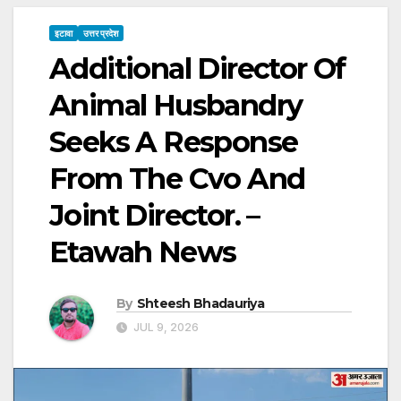
इटावा
उत्तर प्रदेश
Additional Director Of
Animal Husbandry
Seeks A Response
From The Cvo And
Joint Director. –
Etawah News
By
Shteesh Bhadauriya
JUL 9, 2026