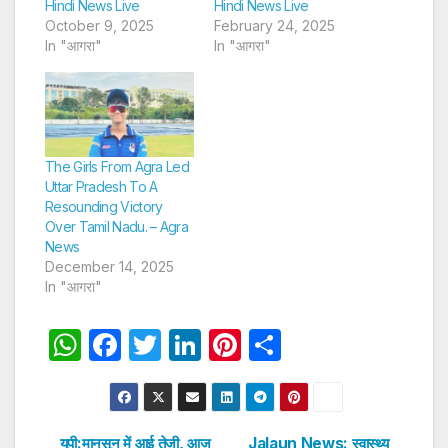
Hindi News Live
Hindi News Live
October 9, 2025
February 24, 2025
In "आगरा"
In "आगरा"
The Girls From Agra Led
Uttar Pradesh To A
Resounding Victory
Over Tamil Nadu. – Agra
News
December 14, 2025
In "आगरा"
W
F
T
Li
Pi
S
h
a
w
n
nt
h
at
c
itt
k
er
ar
s
e
er
e
e
e
यूपी:मानसून में आई तेजी, आज
Jalaun News: स्वास्थ्य