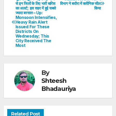
Post
से इन जिलों के लिए भारी बारिश
विभाग ने बघौरा में क्लीनिक सील
A
b
dI
st
का अलर्ट; इस शहर में हुई सबसे
किया
navigation
p
o
n
ज्यादा बरसात – Up:
Monsoon Intensifies,
p
o
Heavy Rain Alert
Issued For These
k
Districts On
Wednesday; This
City Received The
Most
By
Shteesh
Bhadauriya
Related Post