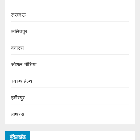
लखनऊ
ललितपुर
वनारस
सोशल मीडिया
स्वस्थ हेल्थ
हमीरपुर
हाथरस
बुंदेलखंड