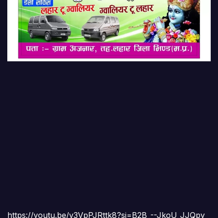
https://youtu.be/v3VpPJRttk8?si=B2B_--JkoU_JJQpy