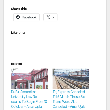
Share this:
Facebook
X
Like this:
Related
Dr. B.r. Ambedkar
Taj Express Canceled
University Law Re-
Till 5 March These Six
exams To Begin From 10
Trains Were Also
October – Amar Ujala
Canceled – Amar Ujala