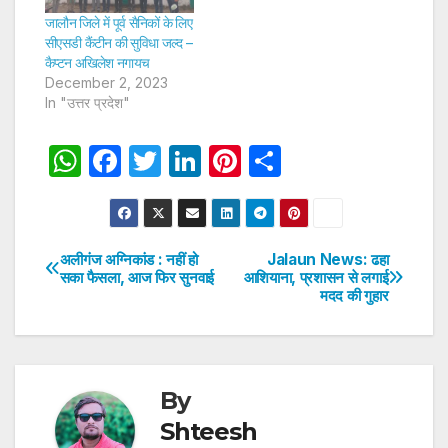
जालौन जिले में पूर्व सैनिकों के लिए
सीएसडी कैंटीन की सुविधा जल्द –
कैप्टन अखिलेश नगायच
December 2, 2023
In "उत्तर प्रदेश"
W
F
T
Li
Pi
S
h
a
w
n
nt
h
at
c
itt
k
er
ar
s
e
er
e
e
e
अलीगंज अग्निकांड : नहीं हो
Jalaun News: ढहा
Post
सका फैसला, आज फिर सुनवाई
आशियाना, प्रशासन से लगाई
A
b
dI
st
मदद की गुहार
navigation
p
o
n
p
o
k
By
Shteesh