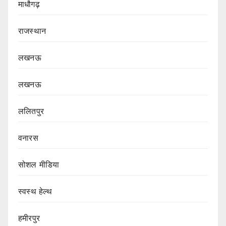
माधौगढ़
राजस्थान
लखनऊ
लखनऊ
ललितपुर
वनारस
सोशल मीडिया
स्वस्थ हेल्थ
हमीरपुर