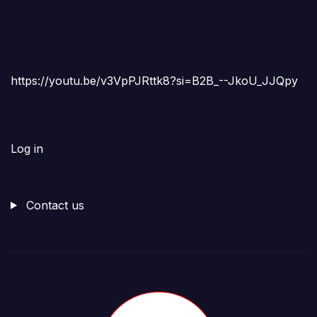
https://youtu.be/v3VpPJRttk8?si=B2B_--JkoU_JJQpy
Log in
Contact us