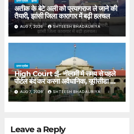
उत्तर प्रदेश
झांसी
अतीक के बेटे अली को प्रयागराज ले जाने की
तैयारी, झांसी जिला कारागार में बढ़ी हलचल
AUG 7, 2026
SHTEESH BHADAURIYA
उत्तर प्रदेश
High Court :ई- नीलामी में समय से पहले
पोर्टल बंद कर करना अवैधानिक, यूपीसीडा का
फैसला रद्द – High Court: Closing
AUG 7, 2026
SHTEESH BHADAURIYA
The Portal Prematurely
During An E-auction Is Illegal;
Upsida’s Decision Set Aside.
Leave a Reply