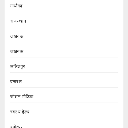
माधौगढ़
राजस्थान
लखनऊ
लखनऊ
ललितपुर
वनारस
सोशल मीडिया
स्वस्थ हेल्थ
हमीरपुर