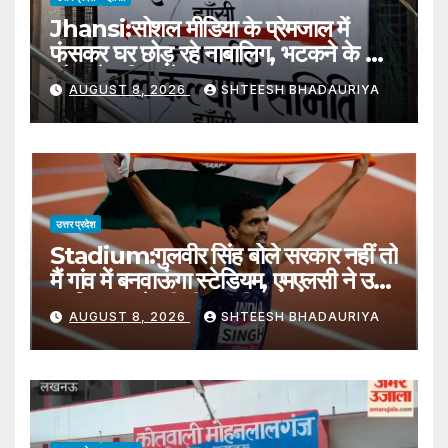
Jhansi:सोशल मीडिया के प्रेमजाल में
फंसकर घर छोड़ रहे नाबालिग, भटकने के बाद
लौट रहे परिवार के पास – Jhansi:
AUGUST 8, 2026
SHTEESH BHADAURIYA
Minors Leaving Home After
Getting Ensnared In Social
Media Romances
उत्तर प्रदेश
Stadium:गुलवीर सिंह बोले सरकार नहीं तो
मैं गांव में बनवाऊंगा स्टेडियम, एमएलसी ने उसे
खारिज कराने की दी धमकी – Stadium
AUGUST 8, 2026
SHTEESH BHADAURIYA
In Gulveer Singh Village Sirsa