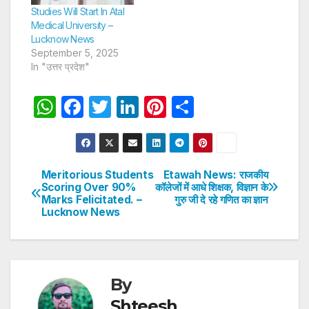
Studies Will Start In Atal
Medical University –
Lucknow News
September 5, 2025
In "उत्तर प्रदेश"
W
F
T
Li
Pi
S
h
a
w
n
nt
h
at
c
itt
k
er
ar
s
e
er
e
e
e
Meritorious Students
Etawah News: राजकीय
Post
Scoring Over 90%
कॉलेजों में आधे शिक्षक, विज्ञान के
A
b
dI
st
Marks Felicitated. –
गुरु जी दे रहे गणित का ज्ञान
navigation
p
o
n
Lucknow News
p
o
k
By
Shteesh