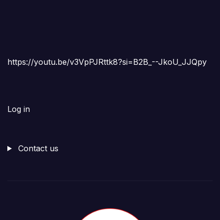
https://youtu.be/v3VpPJRttk8?si=B2B_--JkoU_JJQpy
Log in
Contact us