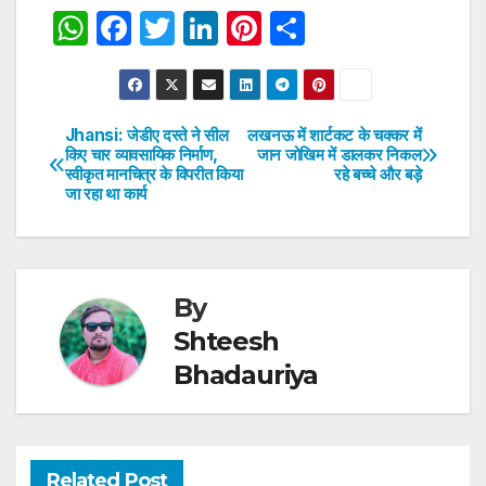
W
F
T
Li
Pi
S
h
a
w
n
nt
h
at
c
itt
k
er
ar
s
e
er
e
e
e
Jhansi: जेडीए दस्ते ने सील
लखनऊ में शार्टकट के चक्कर में
Post
किए चार व्यावसायिक निर्माण,
जान जोखिम में डालकर निकल
A
b
dI
st
स्वीकृत मानचित्र के विपरीत किया
रहे बच्चे और बड़े
navigation
p
o
n
जा रहा था कार्य
p
o
k
By
Shteesh
Bhadauriya
Related Post