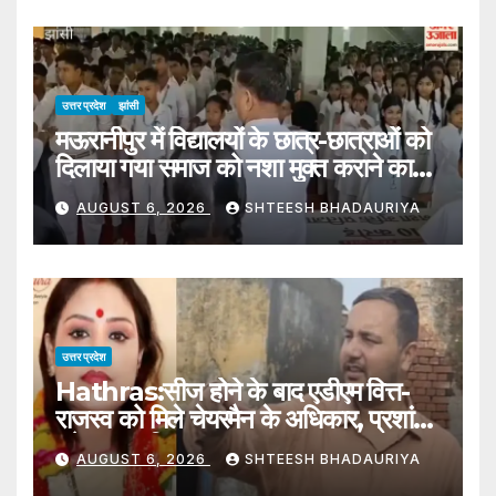
उत्तर प्रदेश
झांसी
मऊरानीपुर में विद्यालयों के छात्र-छात्राओं को
दिलाया गया समाज को नशा मुक्त कराने का
संकल्प
AUGUST 6, 2026
SHTEESH BHADAURIYA
उत्तर प्रदेश
Hathras:सीज होने के बाद एडीएम वित्त-
राजस्व को मिले चेयरमैन के अधिकार, प्रशांत
बने नगर पालिका हाथरस प्रशासक – Adm
AUGUST 6, 2026
SHTEESH BHADAURIYA
Finance-revenue Gets The