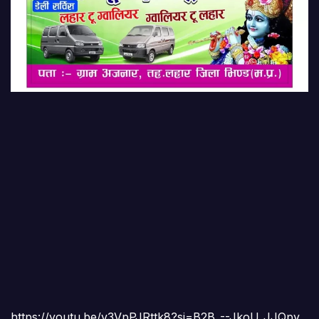
https://youtu.be/v3VpPJRttk8?si=B2B_--JkoU_JJQpy