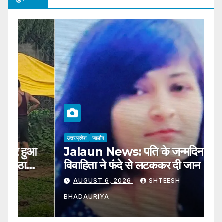
उत्तर प्रदेश
जालौन
उत्
Jalaun News: पति के जन्मदिन पर
J
विवाहिता ने फंदे से लटककर दी जान
सा
AUGUST 6, 2026
SHTEESH
BHADAURIYA
B
o