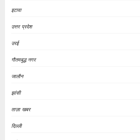
इटावा
उत्तर प्रदेश
उरई
गौतमबुद्ध नगर
जालौन
झांसी
ताज़ा खबर
दिल्ली