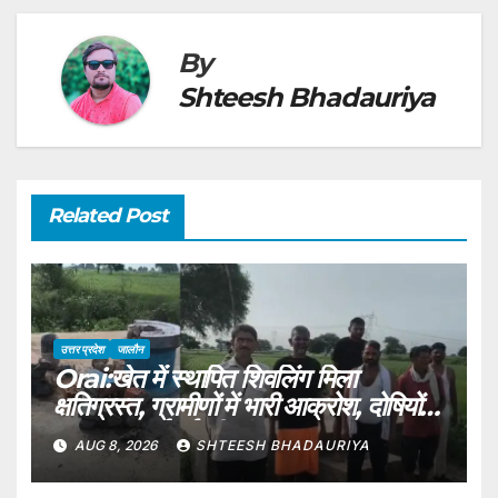
By
Shteesh Bhadauriya
Related Post
उत्तर प्रदेश
जालौन
Orai:खेत में स्थापित शिवलिंग मिला
क्षतिग्रस्त, ग्रामीणों में भारी आक्रोश, दोषियों
पर सख्त कार्रवाई की मांग – Orai
AUG 8, 2026
SHTEESH BHADAURIYA
Damaged Shivling Found In A
Field Villagers Outraged