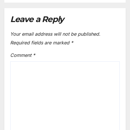
Dustbins Despite Repeated
Notices; Infection Risk Rises
Dur
Leave a Reply
Your email address will not be published.
Required fields are marked
*
Comment
*