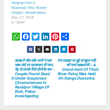
Hanging From A
Rosewood Tree, Murder
Charge – Etawah News
May 27, 2026
In "इटावा"
W
F
T
Li
Pi
S
h
a
w
n
nt
h
at
c
itt
k
er
ar
s
e
er
e
e
e
कलह में मौत:पति-पत्नी ने एक
गंगा दशहरा पर हुई मां पहुज नदी
Post
साथ फंदे पर लटककर दी जान,
की भव्य महाआरती – A
A
b
dI
st
पेड़ से लटके मिले दोनों के शव –
Grand Aarti Of The
navigation
p
o
n
Couple Found Dead
River Pahuj Was Held
Under Suspicious
On Ganga Dussehra.
p
o
Circumstances In
Rasidpur Village Of
k
Etah, Police
Investigating