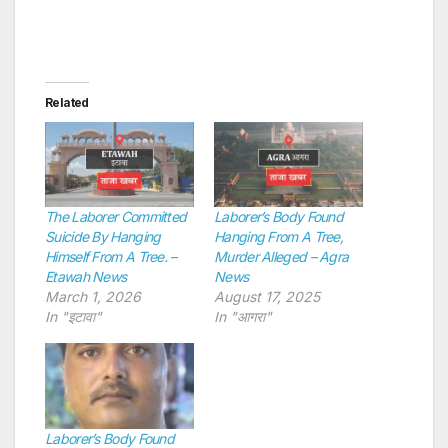
Related
The Laborer Committed
Laborer’s Body Found
Suicide By Hanging
Hanging From A Tree,
Himself From A Tree. –
Murder Alleged – Agra
Etawah News
News
March 1, 2026
August 17, 2025
In "इटावा"
In "आगरा"
Laborer’s Body Found