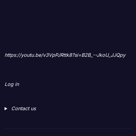
https://youtu.be/v3VpPJRttk8?si=B2B_--JkoU_JJQpy
Log in
Contact us