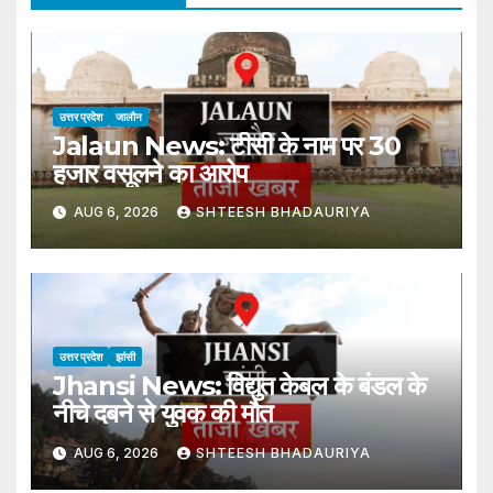
उत्तर प्रदेश
जालौन
Jalaun News: टीसी के नाम पर 30
हजार वसूलने का आरोप
AUG 6, 2026
SHTEESH BHADAURIYA
उत्तर प्रदेश
झांसी
Jhansi News: विद्युत केबल के बंडल के
नीचे दबने से युवक की मौत
AUG 6, 2026
SHTEESH BHADAURIYA