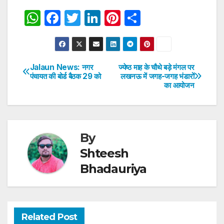
W
F
T
Li
Pi
S
h
a
w
n
nt
h
at
c
itt
k
er
ar
s
e
er
e
e
e
Jalaun News: नगर
ज्येष्ठ माह के चौथे बड़े मंगल पर
Post
पंचायत की बोर्ड बैठक 29 को
लखनऊ में जगह-जगह भंडारों
A
b
dI
st
का आयोजन
navigation
p
o
n
p
o
k
By
Shteesh
Bhadauriya
Related Post