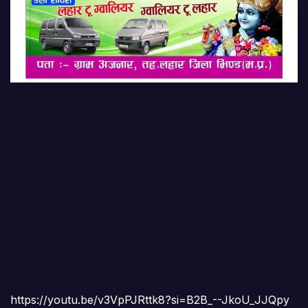
https://youtu.be/v3VpPJRttk8?si=B2B_--JkoU_JJQpy