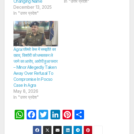
Changing Name
In "उत्तर प्रदेश"
December 13, 2025
In "उत्तर प्रदेश"
Agra:पाॅक्सो केस में समझौते का
दबाव, किशोरी को धमकाकर ले
जाने का आरोप, आरोपी हुआ फरार
– Minor Allegedly Taken
Away Over Refusal To
Compromise In Pocso
Case In Agra
May 8, 2026
In "उत्तर प्रदेश"
W
F
T
Li
Pi
S
h
a
w
n
nt
h
at
c
itt
k
er
ar