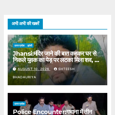
अभी अभी की खबरें
उत्तर प्रदेश
झांसी
Jhansi:मंदिर जाने की बात कहकर घर से
निकले युवक का पेड़ पर लटका मिला शव, घर
से 100 मीटर दूर हुई घटना – Jhansi:
AUGUST 10, 2026
SHTEESH
Body Of A Young Man, Who
BHADAURIYA
Had Left Home Saying He
Was Going To The Temple
उत्तर प्रदेश
Police Encounter:गभाना में तीन