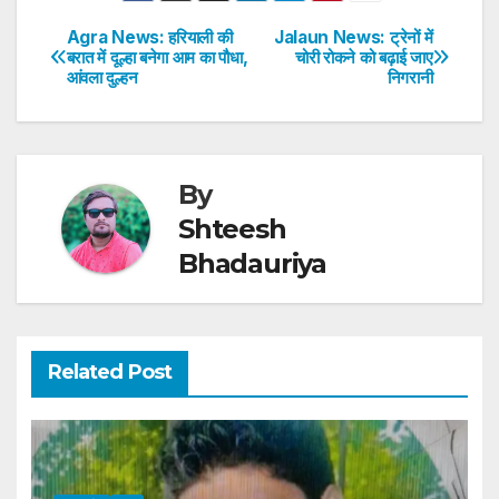
s
e
er
e
e
e
Agra News: हरियाली की
Jalaun News: ट्रेनों में
Post
बरात में दूल्हा बनेगा आम का पौधा,
चोरी रोकने को बढ़ाई जाए
A
b
dI
st
आंवला दुल्हन
निगरानी
navigation
p
o
n
p
o
k
By
Shteesh
Bhadauriya
Related Post