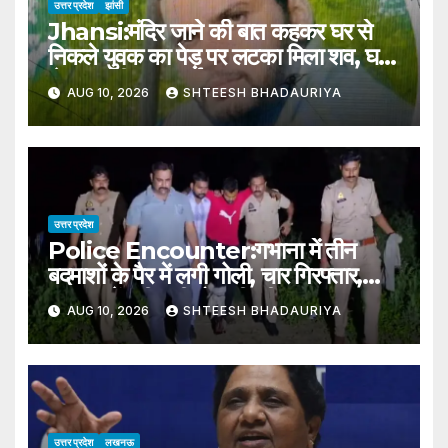
उत्तर प्रदेश
झांसी
Jhansi:मंदिर जाने की बात कहकर घर से
निकले युवक का पेड़ पर लटका मिला शव, घर
से 100 मीटर दूर हुई घटना – Jhansi:
AUG 10, 2026
SHTEESH BHADAURIYA
Body Of A Young Man, Who
Had Left Home Saying He
Was Going To The Temple
उत्तर प्रदेश
Police Encounter:गभाना में तीन
बदमाशों के पैर में लगी गोली, चार गिरफ्तार,
पूछताछ में स्वीकारी गोकशी की बात – Four
AUG 10, 2026
SHTEESH BHADAURIYA
Arrested In Gabhana Police
Encounter
उत्तर प्रदेश
लखनऊ