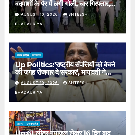
बदमाशों के पैर में लगी गोली, चार गिरफ्तार,
पूछताछ में स्वीकारी गोकशी की बात – Four
AUGUST 10, 2026
SHTEESH
Arrested In Gabhana Police
BHADAURIYA
Encounter
उत्तर प्रदेश
लखनऊ
Up Politics:’राष्ट्रीय संपत्तियों को बेचने
की जगह रोजगार दे सरकार’, मायावती ने
जंतर-मंतर आंदोलन का किया जिक्र –
AUGUST 10, 2026
SHTEESH
Mayawati Corners
BHADAURIYA
Government On Issue Of
Employment Urges Focus On
Government Jobs
आगरा
उत्तर प्रदेश
Up:61 लीटर गंगाजल लेकर 16 दिन बाद