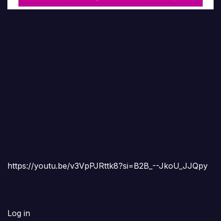
https://youtu.be/v3VpPJRttk8?si=B2B_--JkoU_JJQpy
Log in