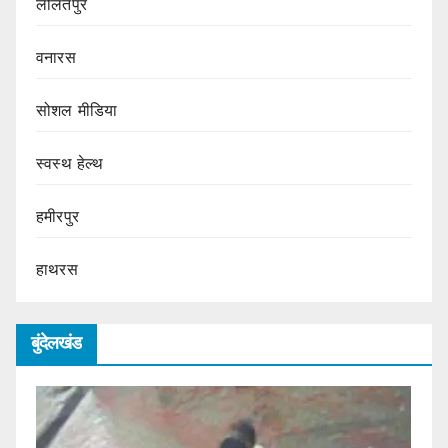
ललितपुर
वनारस
सोशल मीडिया
स्वस्थ हेल्थ
हमीरपुर
हाथरस
बुंदेलखंड