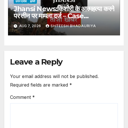
उत्तर प्रदेश
झांसी
Jhansi News:किशोरी के आत्महत्या करने
पर तीन पर मामला दर्ज – Case
Registered Against Three
AUG 7, 2026
SHTEESH BHADAURIYA
People Following A Teenage
Girl’s Suicide
Leave a Reply
Your email address will not be published.
Required fields are marked
*
Comment
*