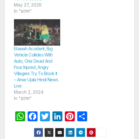
May 27, 2026
In "इटावा"
Etawah Accident, Big
Vehicle Collides With
Auto, One Dead And
Four Injured, Angry
Villagers Try To Block It
– Amar Ujala Hindi News
Live
March 2, 2024
In "इटावा"
W
F
T
Li
Pi
S
h
a
w
n
nt
h
at
c
itt
k
er
ar