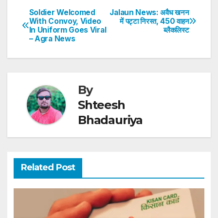
s
e
er
e
e
e
Soldier Welcomed
Jalaun News: अवैध खनन
Post
With Convoy, Video
में पट्टा निरस्त, 450 वाहन
A
b
dI
st
In Uniform Goes Viral
ब्लैकलिस्ट
navigation
p
o
n
– Agra News
p
o
k
By
Shteesh
Bhadauriya
Related Post