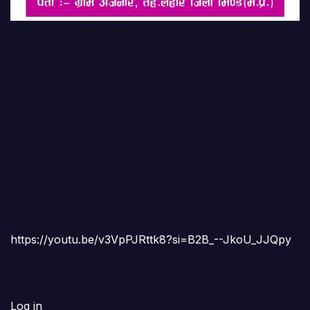
https://youtu.be/v3VpPJRttk8?si=B2B_--JkoU_JJQpy
Log in