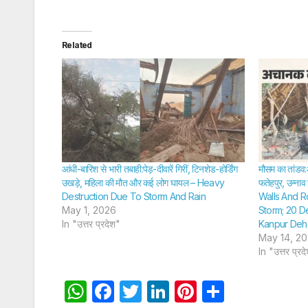
Related
आंधी-बारिश से भारी तबाही:पेड़-दीवारें गिरीं, टिनशेड-होर्डिंग
मौसम का तांडव:आ
उखड़े, महिला की मौत और कई लोग घायल – Heavy
फतेहपुर, उन्नाव
Destruction Due To Storm And Rain
Walls And R
May 1, 2026
Storm; 20 D
In "उत्तर प्रदेश"
Kanpur Deh
May 14, 2
In "उत्तर प्रद
W
F
T
Li
Pi
S