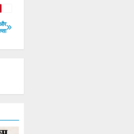
 और
कसा